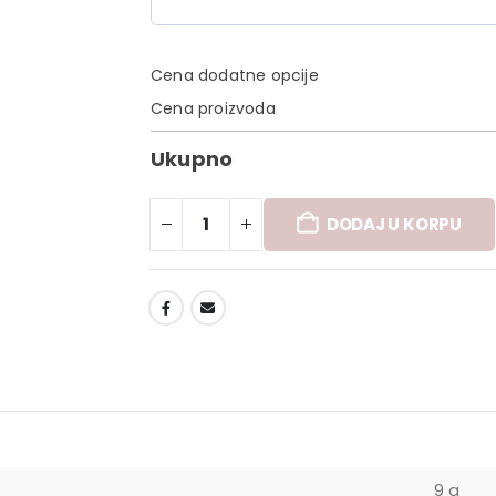
Cena dodatne opcije
Cena proizvoda
Ukupno
DODAJ U KORPU
DODAJ U LISTU ŽELJA
9 g