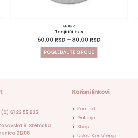
TANJIRIĆI
Tanjirići bus
50.00
RSD
–
80.00
RSD
POGLEDAJTE OPCIJE
t
Korisni linkovi
Kontakt
 (0) 61 22 55 825
Galerija
tosavska 8. Sremska
Shop
enica 21208
Uslovi Korišćenja