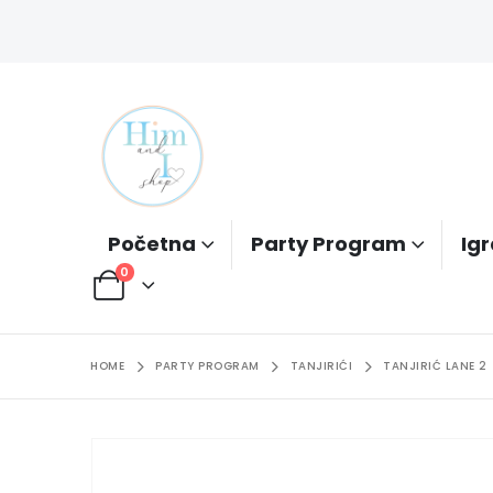
Početna
Party Program
Igr
0
HOME
PARTY PROGRAM
TANJIRIĆI
TANJIRIĆ LANE 2