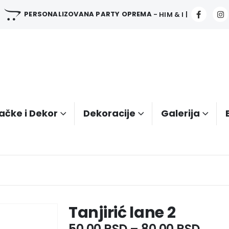
PERSONALIZOVANA PARTY OPREMA
- HIM & I |
ačke i Dekor
Dekoracije
Galerija
Tanjirić lane 2
50.00
RSD
–
80.00
RSD