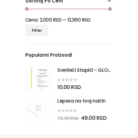
Sortiraj Po Ceni
Cena:
2,000 RSD
—
12,990 RSD
Filter
Popularni Proizvodi
Svetleći štapići - GLOW STICKS
0
out of 5
10.00
RSD
Lepeza na tvoj način
0
out of 5
49.00
RSD
70.00
RSD