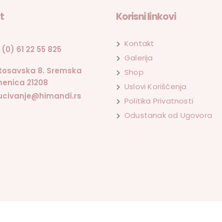
t
Korisni linkovi
Kontakt
 (0) 61 22 55 825
Galerija
tosavska 8. Sremska
Shop
enica 21208
Uslovi Korišćenja
ucivanje@himandi.rs
Politika Privatnosti
Odustanak od Ugovora