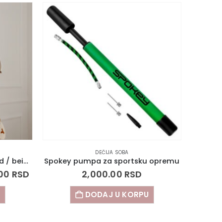
DEČIJA SOBA
Leteći air baloni za sobu gold / beige
Spokey pumpa za sportsku opremu
.00
RSD
2,000.00
RSD
E
DODAJ U KORPU