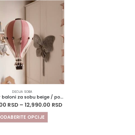
DEČIJA SOBA
Leteći air baloni za sobu beige / powder pink
.00
RSD
–
12,990.00
RSD
ODABERITE OPCIJE