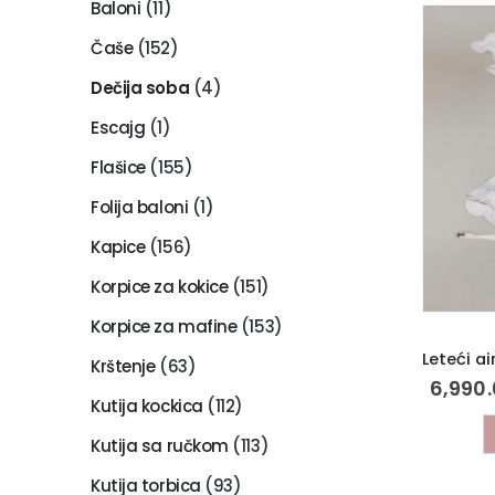
Baloni
(11)
Čaše
(152)
Dečija soba
(4)
Escajg
(1)
Flašice
(155)
Folija baloni
(1)
Kapice
(156)
Korpice za kokice
(151)
Korpice za mafine
(153)
Krštenje
(63)
6,990
Kutija kockica
(112)
Kutija sa ručkom
(113)
Kutija torbica
(93)