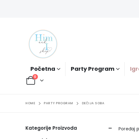
Početna
Party Program
Igr
0
HOME
PARTY PROGRAM
DEČIJA SOBA
Kategorije Proizvoda
Poređaj p