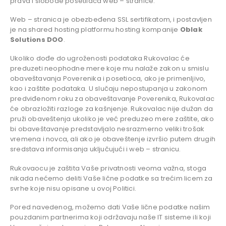
prava i slobode posetilaca web – stranice.
Web – stranica je obezbeđena SSL sertifikatom, i postavljen
je na shared hosting platformu hosting kompanije
Oblak
Solutions DOO
.
Ukoliko dođe do ugroženosti podataka Rukovalac će
preduzeti neophodne mere koje mu nalaže zakon u smislu
obaveštavanja Poverenika i posetioca, ako je primenljivo,
kao i zaštite podataka. U slučaju nepostupanja u zakonom
predviđenom roku za obaveštavanje Poverenika, Rukovalac
će obrazložiti razloge za kašnjenje. Rukovalac nije dužan da
pruži obaveštenja ukoliko je već preduzeo mere zaštite, ako
bi obaveštavanje predstavljalo nesrazmerno veliki trošak
vremena i novca, ali ako je obaveštenje izvršio putem drugih
sredstava informisanja uključujući i web – stranicu.
Rukovaocu je zaštita Vaše privatnosti veoma važna, stoga
nikada nećemo deliti Vaše lične podatke sa trećim licem za
svrhe koje nisu opisane u ovoj Politici.
Pored navedenog, možemo dati Vaše lične podatke našim
pouzdanim partnerima koji održavaju naše IT sisteme ili koji