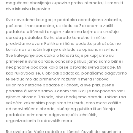
mogućnost obavljanja kupovine preko interneta, ili smanjiti
nivo iskustva kupovine.
Sve navedene kategorije podataka obrađujemo zakonito,
pošteno i transparentno, u skladu sa Zakonom o zaštiti
podataka o ličnosti i drugim zakonima kojima se uređuje
obrada podataka. Svrhu obrade konretno i izričito
predviđamo ovom Politikom i lične podatke potrošača ne
koristimo na način koji nije u skladu sa opisanom svrhom.
Sve kategorije podataka o ličnosti koje prikupljamo su
primerene svrsi obrade, odnosno prikupljamo samo bitne i
neophodne podatke kako bi se ostvarila svrha obrade. Mi
kao rukovaoci se, u obradi podataka, ponašamo odgovorno
te se trudimo da primenom razumnih mera i rokova
uklonimo netačne podatke o ličnosti, a sve prikupljene
podatke čuvamo samo u onom roku koji je neophodan radi
njihove obrade. Takođe, obezbeđujemo obradu u skladu sa
važećim zakonskim propisima te utvrđujemo mere zaštite
od neovlašćene obrade, slučajnog gubitka ili uništenja
podataka primenom odgovarajućih tehničkih,
organizacionih i kadrovskih mera.
Rukovalac će Vaše podatke o ličnosti čuvati do ispunjenja