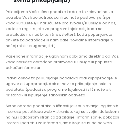
Prikupljamo Vaše lične podatke kada je to relevantno za
potrebe Vas kao potrošača, ili za naše poslovanje (npr.
kada kupujete i/ili naručujete proizvode i/ili usluge od nas,
kada se registrujete za program lojalnosti, kada se
pretplatite na naš bilten (newsletter), kada popunjavate
ankete za potrošače ili nam date povratne informacije o
našoj robi i uslugama, itd.).
Vaše lične informacije uglavnom dobijamo direktno od Vas,
kada naručite određene proizvode ili usluge ili popunite
određeni formular.
Pravni osnov za prikupljanje podataka radi kupoprodaje je
ugovor o kupoprodaji, dok osnov za prikupljanje ostalih
podataka (podaci za programe lojalnosti i sl.) može biti
pristanak ili ispunjenje zakonskih obaveza.
Svrha obrade podataka o ličnosti je ispunjavanje legitimnih
interesa posetilaca web – stranice, koji su svojim dolaskom
na nju i odabirom stranica za čitanje i informisanje, pokazali
interes i potrebu za informacijama koje se nude na web –