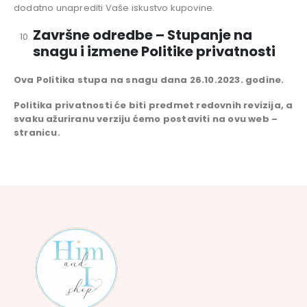
dodatno unaprediti Vaše iskustvo kupovine.
Završne odredbe – Stupanje na
snagu i izmene Politike privatnosti
Ova Politika stupa na snagu dana 26.10.2023. godine.
Politika privatnosti će biti predmet redovnih revizija, a
svaku ažuriranu verziju ćemo postaviti na ovu web –
stranicu.