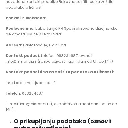
navedene kontakt podatke Rukovaoca i/ili lica za zaštitu
podataka o ličnosti.
Podaci Rukovaoca:
Poslovno ime
: Ljubo Janjić PR Specijalizovane dizajnerske
delatnosti HIM AND I Novi Sad
Adresa
: Pasterova 14, Novi Sad
Kontakt podaci:
telefon: 063234687; e-mail:
info@himandi.rs (raspoloživost: radni dani od 8h do 14h)
Kontakt podaci lica za zaštitu podataka o ličnosti:
Ime i prezime: Ljubo Janjić
Telefon: 063234687
E-mail: info@himandi.rs(raspoloživost: radni dani od 8h do
14h).
O prikupljanju podataka (osnov i
svrha prikupljanja)