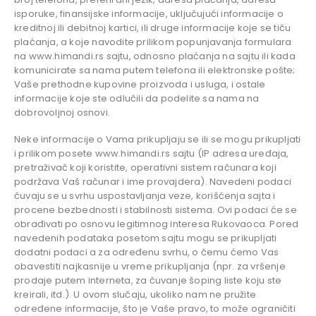
isporuke, finansijske informacije, uključujući informacije o
kreditnoj ili debitnoj kartici, ili druge informacije koje se tiču
plaćanja, a koje navodite prilikom popunjavanja formulara
na www.himandi.rs sajtu, odnosno plaćanja na sajtu ili kada
komunicirate sa nama putem telefona ili elektronske pošte;
Vaše prethodne kupovine proizvoda i usluga, i ostale
informacije koje ste odlučili da podelite sa nama na
dobrovoljnoj osnovi.
Neke informacije o Vama prikupljaju se ili se mogu prikupljati
i prilikom posete www.himandi.rs sajtu (IP adresa uređaja,
pretraživač koji koristite, operativni sistem računara koji
podržava Vaš računar i ime provajdera). Navedeni podaci
čuvaju se u svrhu uspostavljanja veze, korišćenja sajta i
procene bezbednosti i stabilnosti sistema. Ovi podaci će se
obrađivati po osnovu legitimnog interesa Rukovaoca. Pored
navedenih podataka posetom sajtu mogu se prikupljati
dodatni podaci a za određenu svrhu, o čemu ćemo Vas
obavestiti najkasnije u vreme prikupljanja (npr. za vršenje
prodaje putem interneta, za čuvanje šoping liste koju ste
kreirali, itd.). U ovom slučaju, ukoliko nam ne pružite
određene informacije, što je Vaše pravo, to može ograničiti