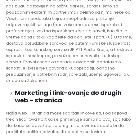
nas budu dostavljeni na tačnu adresu, sarađujemo sa
pouzdanim eksternim partnerima i delimo sa njima neke od
Vaših ličnih podataka koji su neophodni za pružanje
odgovarajućih usluga (npr. vaše ime, adresu isporuke, i
preferencije u vezi sa isporukom koje ste naveli, kao što je
vreme dana u toku kog želite da dobijete isporuku). U to ime,
dostava porudžbine sprovodi se putem kurirske službe Post
express, kao kurirskog servisa JP PTT Pošte Srbije, a troškove
isporuke snosi kupac, po važećem cenovniku kurirskog
servisa. Pravni osnov za obradu navedenih podataka o
ličnosti je izvršenje ugovora o kupoprodaji, odnosno
preduzimanje potrebnih radnji pre zaključenja ugovora, a u
skladu sa Zakonom.
Marketing i link-ovanje do drugih
web – stranica
Naša web – stranica može sadržati linkove ka, i od sajtova
trećih lica. Ova Politika se primenjuje samo na ovaj sajt, tako
da, kada se povežete sa drugim sajtovima, trebalo bi da
pročitate politike privatnosti na datim sajtovima.