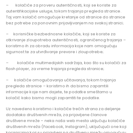
– kolačiće za proveru autentičnosti, koji se koriste za
autentifikacijske usluge, tokom trajanja pregleda stranice.
Taj vam kolačić omogućuje kretanje od stranice do stranice
bez potrebe za ponovnim prijavljivanjem na svakoj stranici;
– korisničke bezbednosne kolačiće, koji se koriste za
otkrivanje zloupotreba autentičnosti, ograničenog trajanja –
koristimo ih za obradu informacija koje nam omogućuju
sigurnost te za utvrđivanje prevare i zloupotrebe;
– kolačiće multimedijskih sadržaja, kao što su kolačići za
flash player, za vreme trajanja pregleda stranice;
– kolačiće omogućavanja učitavanja, tokom trajanja
pregleda stranice – koristimo ih da bismo zapamtili
informacije koje nam dajete, te podatke smeštamo u
kolačić kako bismo mogli zapamtiti te podatke.
Uz navedeno koristimo i kolačiće trećih strana za deljenje
dodataka društvenih mreža, za prijavljene članove
društvene mreže – neka naša web mesta uključuju kolačiće
društvenih mreža (Facebook, Instagram), uključujući one koji
korisnicima koji su prijavljeni na društvenu mrežu omogućuju