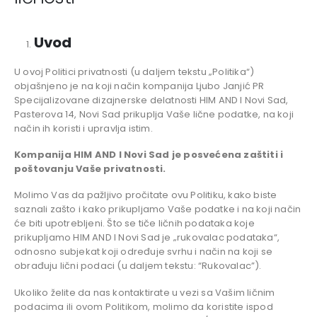
Uvod
U ovoj Politici privatnosti (u daljem tekstu „Politika“)
objašnjeno je na koji način kompanija Ljubo Janjić PR
Specijalizovane dizajnerske delatnosti HIM AND I Novi Sad,
Pasterova 14, Novi Sad prikuplja Vaše lične podatke, na koji
način ih koristi i upravlja istim.
Kompanija HIM AND I Novi Sad je posvećena zaštiti i
poštovanju Vaše privatnosti.
Molimo Vas da pažljivo pročitate ovu Politiku, kako biste
saznali zašto i kako prikupljamo Vaše podatke i na koji način
će biti upotrebljeni. Što se tiče ličnih podataka koje
prikupljamo HIM AND I Novi Sad je „rukovalac podataka“,
odnosno subjekat koji određuje svrhu i način na koji se
obrađuju lični podaci (u daljem tekstu: “Rukovalac”).
Ukoliko želite da nas kontaktirate u vezi sa Vašim ličnim
podacima ili ovom Politikom, molimo da koristite ispod