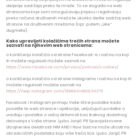
deljenje sadržaja preko te mreže. To se događa na web
stranicama koje vam omogućavaju prijavu i registraciju
preko računa društvenih mreža te ukoliko delite sadržaj web
stranice na društvenim mrežama (npr. putem „Like“
dugmeta).
Kako upravljati kolačićima trećih strana možete
saznati na njihovim web stranicama:
o korišćenju kolačića od strane Facebook-a i načinu na koji
ih možete regulisati možete saznati na
https://www.facebook.com/privacy/policies/cookies/
o korišćenju kolačića od strane Instagrama i načinu na koji ih
možete regulisati možete saznati na
https://help.instagram.com/1896641480634370
Facebook i Instagram primaju Vaše lične podatke kada
posetite te web stranice i aplikacije, uključujući podatke o
uređaju i podatke o vašoj aktivnosti bez ikakvog dodatnog
delovanja s Vaše strane. Ljubo Janjić PR Specijalizovane
dizajnerske delatnosti HIM AND I Novi Sad ne može uticati na
obradu ličnih podataka koju vrše treća lica. Ljubo Janjić PR