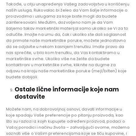
Takođe, u cilju unapređenja Vašeg zadovoljstva u korišćenju
naših usluga, Rukovalac bi želeo da Vam šalje informacije o
proizvodima i uslugama za koje biste mogli da budete
zainteresovani. Međutim, dozvoljeno nam je da Vam
šaljemo takav marketinški materijal samo ukoliko se Vi za to
odlučite. Imajte na umu da, čak i ukoliko ste dali saglasnost
da primate naše marketinške poruke, možete jednostavno
da se odjavite u nekom kasnijem trenutku. Imate pravo da
nas sprečite, u bilo kom trenutku, da Vas kontaktiramo u
marketinške svrhe. Ukoliko više ne želite da budete
kontaktirani u marketinške svrhe, kliknite na dugme za
odjavu na kraju naše marketinške poruke (mejl/bilten) koje
budete dobijali.
Ostale lične informacije koje nam
dostavite
Možete nam, na dobrovoljnoj osnovi, davati informacije u
koje spadaju Vaše preferencije po pitanju proizvoda, kao
što su razlozi iz kojih kupujete određeni proizvod, podaci o
Vašoj porodici i načinu života – zahvaljujući ovome, možemo
saznati više o Vašim preferencijama koje se tiču kupovine, i