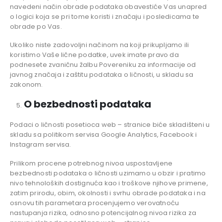
navedeni način obrade podataka obavestiće Vas unapred
o logici koja se pri tome koristi i značaju i posledicama te
obrade po Vas.
Ukoliko niste zadovoljni načinom na koji prikupljamo ili
koristimo Vaše lične podatke, uvek imate pravo da
podnesete zvaničnu žalbu Povereniku za informacije od
javnog značaja i zaštitu podataka o ličnosti, u skladu sa
zakonom.
O bezbednosti podataka
Podaci o ličnosti posetioca web – stranice biće skladišteni u
skladu sa politikom servisa Google Analytics, Facebook i
Instagram servisa.
Prilikom procene potrebnog nivoa uspostavljene
bezbednosti podataka o ličnosti uzimamo u obzir i pratimo
nivo tehnoloških dostignuća kao i troškove njihove primene,
zatim prirodu, obim, okolnosti i svrhu obrade podataka i na
osnovu tih parametara procenjujemo verovatnoću
nastupanja rizika, odnosno potencijalnog nivoa rizika za