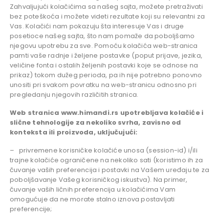
Zahvaljujući kolačićima sa našeg sajta, možete pretraživati
bez poteškoća i možete videti rezultate koji su relevantni za
Vas. Kolačići nam pokazuju šta interesuje Vas i druge
posetioce našeg sajta, što nam pomaže da poboljšamo
njegovu upotrebu za sve. Pomoću kolačića web-stranica
pamti vaše radnje i željene postavke (poput prijave, jezika,
veličine fonta i ostalih željenih postavki koje se odnose na
prikaz) tokom dužeg perioda, pa ih nije potrebno ponovno
unositi pri svakom povratku na web-stranicu odnosno pri
pregledanju njegovih različitih stranica.
Web stranica www.himandi.rs upotrebljava kolačiće i
slične tehnologije za nekoliko svrha, zavisno od
konteksta ili proizvoda, uključujući:
– privremene korisničke kolačiće unosa (session-id) i/ili
trajne kolačiće ograničene na nekoliko sati (koristimo ih za
čuvanje vaših preferencija i postavki na Vašem uređaju te za
poboljšavanje Vašeg korisničkog iskustva). Na primer,
čuvanje vaših ličnih preferencija u kolačićima Vam
omogućuje da ne morate stalno iznova postavljati
preferencije;