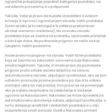
ograničite prikupljanje pojedinih kategorija podataka, na
određenim procesima, ili u potpunosti.
Takođe, Vaše je pravo da budete obavešteni o svakom
brisanju ili ispravci i ograničenjem obrade Vaših podataka
(osim ukoliko je to nemoguće ili zahteva prekomeran
utrošak vremena i sredstava), da za svaku obradu
podataka koja se zasniva na pristanku, opozovete pristanak
u bilo koje doba, da podnesete prigovor na način na koji
rukujemo Vašim podacima.
Imate pravo na prigovor na obradu Vaših ličnih podataka
koja se zasniva na zakonskim osnovama koje Rukovalac
smatra legitimnim. Takođe, Vi imate pravo da podnesete
prigovor protiv odluke doneta isključivo na osnovu
automatizovane obrade, uključujući i profilisanje, ako se tom
odlukom proizvode pravne posledice po Vas ili ta odluka
značajno utiče na Vaš položaj. Ovo pravo se ne primenjuje
ako je odluka neophodna za zaključenje ili izvršenje
ugovora sa Rukovaocem. Rukovalac se može opredeliti za
automatizovano donošenje odluka, uključujući profilisanje, u
svrhu dobijanja analitičkih i statističkih podataka a u cilju
unapređenja svojih ponuda. Ukoliko Rukovalac primeni