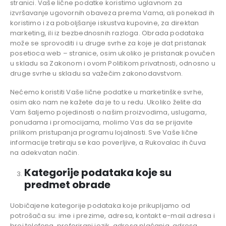
stranici. Vaše lične podatke koristimo uglavnom za
izvršavanje ugovornih obaveza prema Vama, ali ponekad ih
koristimo i za poboljšanje iskustva kupovine, za direktan
marketing, ili iz bezbednosnih razloga. Obrada podataka
može se sprovoditi i u druge svrhe za koje je dat pristanak
posetioca web – stranice, osim ukoliko je pristanak povučen
u skladu sa Zakonom i ovom Politikom privatnosti, odnosno u
druge svrhe u skladu sa važečim zakonodavstvom.
Nećemo koristiti Vaše lične podatke u marketinške svrhe,
osim ako nam ne kažete da je to u redu. Ukoliko želite da
Vam šaljemo pojedinosti o našim proizvodima, uslugama,
ponudama i promocijama, molimo Vas da se prijavite
prilikom pristupanja programu lojalnosti. Sve Vaše lične
informacije tretiraju se kao poverljive, a Rukovalac ih čuva
na adekvatan način.
Kategorije podataka koje su
predmet obrade
Uobičajene kategorije podataka koje prikupljamo od
potrošača su: ime i prezime, adresa, kontakt e-mail adresa i
broj telefona, preferirani jezik, adresa plaćanja, adresa