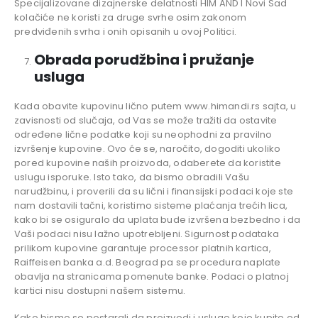
Specijalizovane dizajnerske delatnosti HIM AND I Novi Sad
kolačiće ne koristi za druge svrhe osim zakonom
predviđenih svrha i onih opisanih u ovoj Politici.
Obrada porudžbina i pružanje
usluga
Kada obavite kupovinu lično putem www.himandi.rs sajta, u
zavisnosti od slučaja, od Vas se može tražiti da ostavite
određene lične podatke koji su neophodni za pravilno
izvršenje kupovine. Ovo će se, naročito, dogoditi ukoliko
pored kupovine naših proizvoda, odaberete da koristite
uslugu isporuke. Isto tako, da bismo obradili Vašu
narudžbinu, i proverili da su lični i finansijski podaci koje ste
nam dostavili tačni, koristimo sisteme plaćanja trećih lica,
kako bi se osiguralo da uplata bude izvršena bezbedno i da
Vaši podaci nisu lažno upotrebljeni. Sigurnost podataka
prilikom kupovine garantuje processor platnih kartica,
Raiffeisen banka a.d. Beograd pa se procedura naplate
obavlja na stranicama pomenute banke. Podaci o platnoj
kartici nisu dostupni našem sistemu.
Kako bismo se postarali da proizvodi i usluge koje kupite od