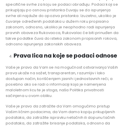
specifične svrhe za koju se podaci obrađuju. Podaci koji se
prikupljaju po osnovu pristanka čuvaju se do ispunjenja
svrhe ali najduže do opoziva pristanka. Izuzetno, ukoliko je
čuvanje određenih podataka u dužem roku propisano
zakonom, odnosno, ukoliko je neophodno radi ispunjenja
pravnih obaveza Rukovaoca, Rukovalac će biti prinuđen da
takve podatke čuva do isteka zakonom propisanih rokova,
odnosno ispunjenja zakonskih obaveza.
Prava lica na koje se podaci odnose
Vaše je pravo da Vam se na mogućnost ostvarivanja Vaših
prava ukaže na sažet, transparentan, razumljiv i lako
dostupan način, korišćenjem jasnih i jednostavnih reči, a
posebno ako se radi o informaciji koja je namenjena
maloletnom licu te je stoga, naša Politika privatnosti
sačinjena u ovom obliku.
Vaše je pravo da zatražite da Vam omogućimo pristup
Vašim ličnim podacima, da Vam damo kopiju prikupljenih
podataka, da zatražite ispravku netačnih ili dopunu tačnih
podataka, da zatražite brisanje podataka, odnosno da