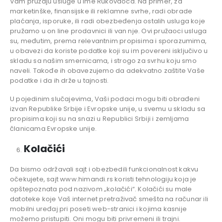
Vam pružaju usluge u ime Rukovaoca. Na primer, za
marketinške, finansijske ili reklamne svrhe, radi obrade
plaćanja, isporuke, ili radi obezbeđenja ostalih usluga koje
pružamo u on line prodavnici ili van nje. Ovi pružaoci usluga
su, međutim, prema relevantnim propisima i sporazumima,
u obavezi da koriste podatke koji su im povereni isključivo u
skladu sa našim smernicama, i strogo za svrhu koju smo
naveli. Takođe ih obavezujemo da adekvatno zaštite Vaše
podatke i da ih drže u tajnosti.
U pojedinim slučajevima, Vaši podaci mogu biti obrađeni
izvan Republike Srbije i Evropske unije, u svemu u skladu sa
propisima koji su na snazi u Republici Srbiji i zemljama
članicama Evropske unije.
Kolačići
Da bismo održavali sajt i obezbedili funkcionalnost kakvu
očekujete, sajt www.himandi.rs koristi tehnologiju koja je
opštepoznata pod nazivom „kolačići“. Kolačići su male
datoteke koje Vaš internet pretraživač smešta na računar ili
mobilni uređaj pri poseti web-stranici i kojima kasnije
možemo pristupiti. Oni mogu biti privremeni ili trajni.