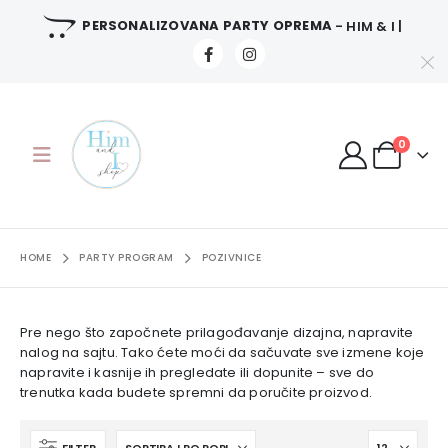
PERSONALIZOVANA PARTY OPREMA
- HIM & I |
0
HOME
PARTY PROGRAM
POZIVNICE
Pre nego što započnete prilagođavanje dizajna, napravite
nalog na sajtu. Tako ćete moći da sačuvate sve izmene koje
napravite i kasnije ih pregledate ili dopunite – sve do
trenutka kada budete spremni da poručite proizvod.