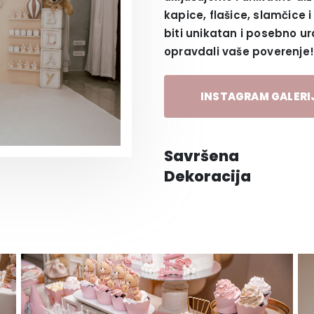
kapice, flašice, slamčice
biti unikatan i posebno ura
opravdali vaše poverenje!
INSTAGRAM GALERI
Savršena
Dekoracija