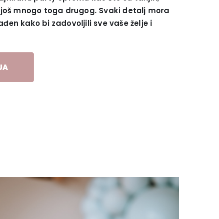
 i još mnogo toga drugog. Svaki detalj mora
đen kako bi zadovoljili sve vaše želje i
JA