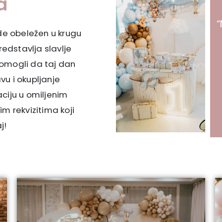
a
“
de obeležen u krugu
redstavlja slavlje
omogli da taj dan
u i okupljanje
ciju u omiljenim
m rekvizitima koji
j!