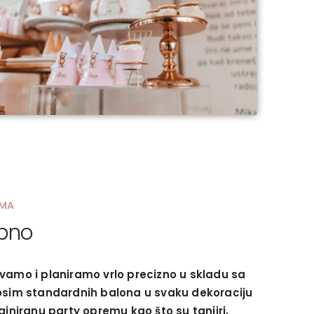
EMA
ebno
vamo i planiramo vrlo precizno u skladu sa
 osim standardnih balona u svaku dekoraciju
ajniranu party opremu kao što su tanjiri,