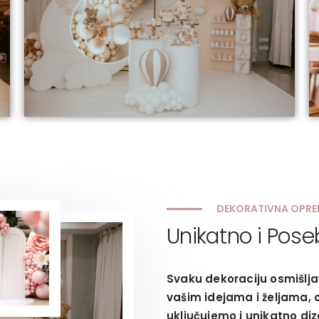
DEKORATIVNA OPR
Unikatno i Pos
Svaku dekoraciju osmišlja
vašim idejama i željama,
uključujemo i unikatno diz