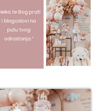
Neka te Bog prati
i blagoslovi na
putu tvog
odrastanja.”