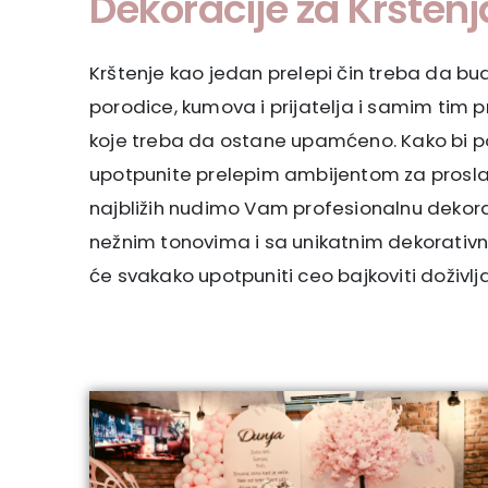
Dekoracije za Krštenj
Krštenje kao jedan prelepi čin treba da bu
porodice, kumova i prijatelja i samim tim p
koje treba da ostane upamćeno. Kako bi p
upotpunite prelepim ambijentom za proslav
najbližih nudimo Vam profesionalnu dekora
nežnim tonovima i sa unikatnim dekorativni
će svakako upotpuniti ceo bajkoviti doživlja