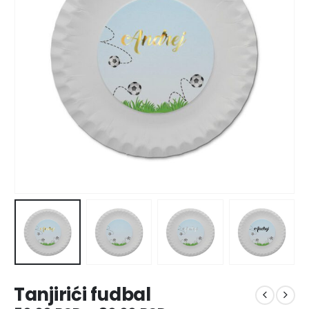
Tanjirići fudbal