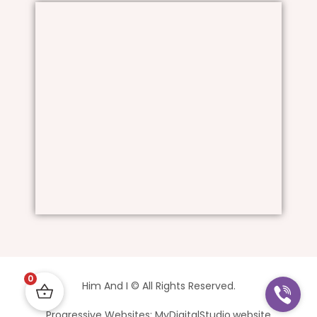
0
Him And I © All Rights Reserved.
Progressive Websites: MyDigitalStudio.website