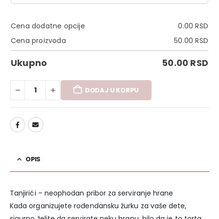
Cena dodatne opcije
0.00
RSD
Cena proizvoda
50.00
RSD
Ukupno
50.00
RSD
DODAJ U KORPU
DODAJ U LISTU ŽELJA
OPIS
Tanjirići – neophodan pribor za serviranje hrane
Kada organizujete rođendansku žurku za vaše dete,
sigurno želite da servirate neku hranu, bilo da je to torta,