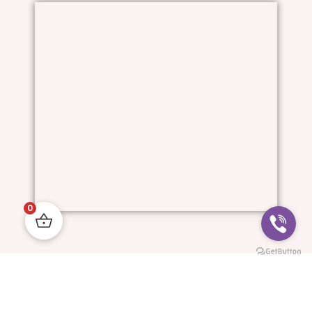
0
Him And I © All Rights Reserved.
Progressive Websites: MyDigitalStudio.website