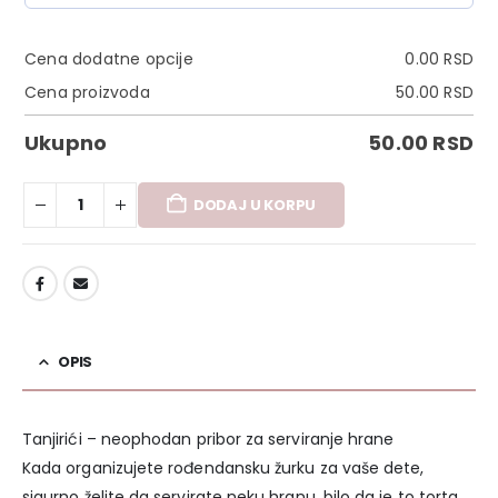
Cena dodatne opcije
0.00
RSD
Cena proizvoda
50.00
RSD
Ukupno
50.00
RSD
DODAJ U KORPU
DODAJ U LISTU ŽELJA
OPIS
Tanjirići – neophodan pribor za serviranje hrane
Kada organizujete rođendansku žurku za vaše dete,
sigurno želite da servirate neku hranu, bilo da je to torta,