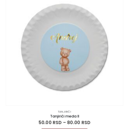
TANJIRIĆI
Tanjirići meda II
50.00
RSD
–
80.00
RSD