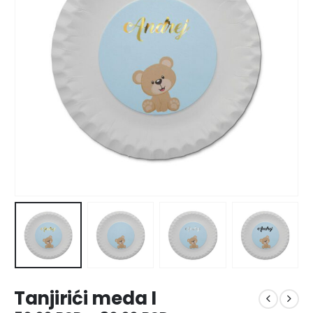
Tanjirići meda I