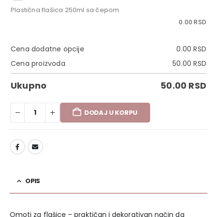
Plastična flašica 250ml sa čepom
0.00
RSD
Cena dodatne opcije
0.00
RSD
Cena proizvoda
50.00
RSD
Ukupno
50.00
RSD
DODAJ U KORPU
DODAJ U LISTU ŽELJA
OPIS
Omoti za flašice – praktičan i dekorativan način da