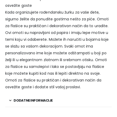
osvežite goste
Kada organizujete rođendansku žurku za vaše dete,
sigurno želite da ponudite gostima nešto za piće. Omoti
za flašice su praktičan i dekorativan način da to uradite.
Ovi omoti su napravljani od papira i imaju lepe motive u
temi koju vi odaberete. Možete ih naručiti u bojama koje
se slažu sa vašom dekoracijom. Svaki omot ima
personalizovano ime koje možete odštampati u boji po
želji ili u elegantnom zlatnom ili srebrnom otisku. Omoti
za flašice su samolepivi i lako se postavljaju na flašice
koje možete kupiti kod nas ili lepiti direktno na svoje.
Omoti za flašice su praktičan i dekorativan način da
osvežite goste i dodate stil vašoj proslavi.
DODATNE INFORMACIJE