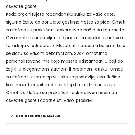
osvežite goste
Kada organizujete rođendansku žurku za vaše dete,
sigurno želite da ponudite gostima nešto za piće. Omoti
za flašice su praktičan i dekorativan način da to uradite.
Ovi omoti su napravljani od papira i imaju lepe motive u
temi koju vi odaberete. Možete ih naručiti u bojama koje
se slažu sa vašom dekoracijom. Svaki omot ima
personalizovano ime koje možete odštampati u boji po
želji ili u elegantnom zlatnom ili srebrnom otisku. Omoti
za flašice su samolepivi i lako se postavljaju na flašice
koje možete kupiti kod nas ili lepiti direktno na svoje.
Omoti za flašice su praktičan i dekorativan način da
osvežite goste i dodate stil vašoj proslavi.
DODATNE INFORMACIJE