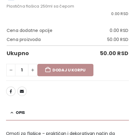
Plastična flašica 250ml sa čepom
0.00
RSD
Cena dodatne opcije
0.00
RSD
Cena proizvoda
50.00
RSD
Ukupno
50.00
RSD
DODAJ U KORPU
DODAJ U LISTU ŽELJA
OPIS
Omoti za flašice – praktičan i dekorativan način da