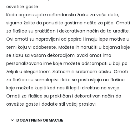
osvežite goste
Kada organizujete rođendansku žurku za vaše dete,
sigurno želite da ponudite gostima nešto za piće. Omoti
za flašice su praktičan i dekorativan način da to uradite.
Ovi omoti su napravljani od papira i imaju lepe motive u
temi koju vi odaberete. Možete ih naručiti u bojama koje
se slažu sa vašom dekoracijom. Svaki omot ima
personalizovano ime koje možete odštampati u boji po
želji ili u elegantnom zlatnom ili srebrnom otisku. Omoti
za flašice su samolepivi i lako se postavljaju na flašice
koje možete kupiti kod nas ili lepiti direktno na svoje.
Omoti za flašice su praktičan i dekorativan način da
osvežite goste i dodate stil vašoj proslavi.
DODATNE INFORMACIJE