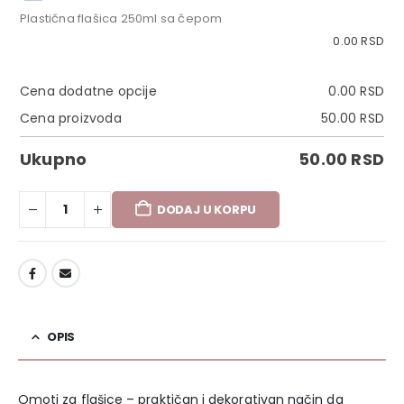
Plastična flašica 250ml sa čepom
0.00
RSD
Cena dodatne opcije
0.00
RSD
Cena proizvoda
50.00
RSD
Ukupno
50.00
RSD
DODAJ U KORPU
DODAJ U LISTU ŽELJA
OPIS
Omoti za flašice – praktičan i dekorativan način da