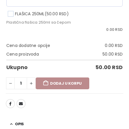
FLAŠICA 250ML
(50.00 RSD)
Plastična flašica 250ml sa čepom
0.00
RSD
Cena dodatne opcije
0.00
RSD
Cena proizvoda
50.00
RSD
Ukupno
50.00
RSD
DODAJ U KORPU
DODAJ U LISTU ŽELJA
OPIS