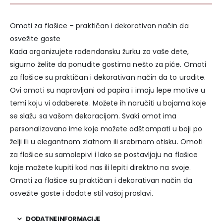
Omoti za flašice – praktičan i dekorativan način da
osvežite goste
Kada organizujete rođendansku žurku za vaše dete,
sigurno želite da ponudite gostima nešto za piće. Omoti
za flašice su praktičan i dekorativan način da to uradite.
Ovi omoti su napravljani od papira i imaju lepe motive u
temi koju vi odaberete. Možete ih naručiti u bojama koje
se slažu sa vašom dekoracijom. Svaki omot ima
personalizovano ime koje možete odštampati u boji po
želji ili u elegantnom zlatnom ili srebrnom otisku. Omoti
za flašice su samolepivi i lako se postavljaju na flašice
koje možete kupiti kod nas ili lepiti direktno na svoje.
Omoti za flašice su praktičan i dekorativan način da
osvežite goste i dodate stil vašoj proslavi.
DODATNE INFORMACIJE