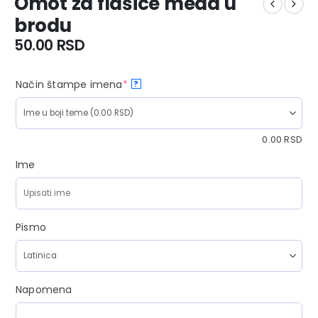
Omot za flašice meda u
brodu
50.00
RSD
Način štampe imena
*
?
0.00
RSD
Ime
Pismo
Napomena