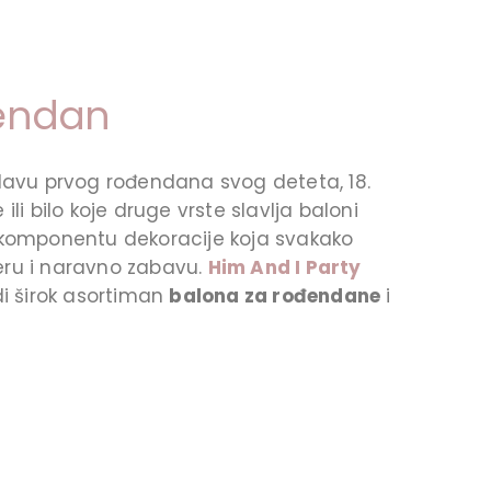
đendan
lavu prvog rođendana svog deteta, 18.
li bilo koje druge vrste slavlja baloni
 komponentu dekoracije koja svakako
ru i naravno zabavu.
Him And I Party
i širok asortiman
balona za rođendane
i