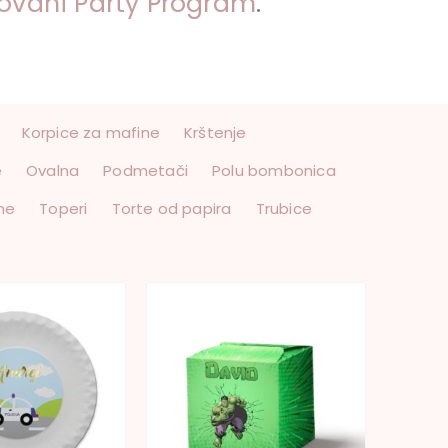
zovani Party Program
.
Korpice za mafine
Krštenje
e
Ovalna
Podmetači
Polu bombonica
me
Toperi
Torte od papira
Trubice