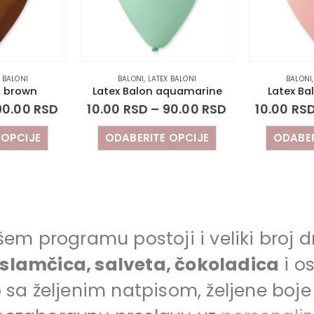
BALONI
,
LATEX BALONI
BALONI
,
LATEX BALON
Latex Balon aquamarine
Latex Balon baby 
SD
10.00
RSD
–
90.00
RSD
10.00
RSD
–
90.0
ODABERITE OPCIJE
ODABERITE OPC
 programu postoji i veliki broj dr
, slamčica, salveta, čokoladica
i os
sa željenim natpisom, željene boje