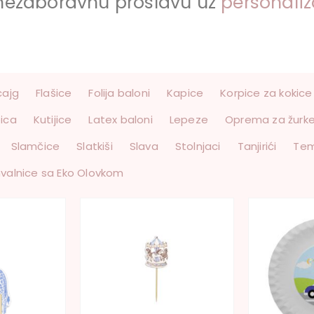
nezaboravnu proslavu uz
personali
cajg
Flašice
Folija baloni
Kapice
Korpice za kokice
bica
Kutijice
Latex baloni
Lepeze
Oprema za žurk
Slamčice
Slatkiši
Slava
Stolnjaci
Tanjirići
Te
valnice sa Eko Olovkom