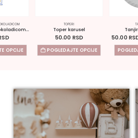
OKOLADICOM
TOPERI
T
Zahvalnica sa čokoladicom safari dezen II
Toper karusel
Tanjir
RSD
50.00
RSD
50.00
RS
E OPCIJE
POGLEDAJTE OPCIJE
POGLED