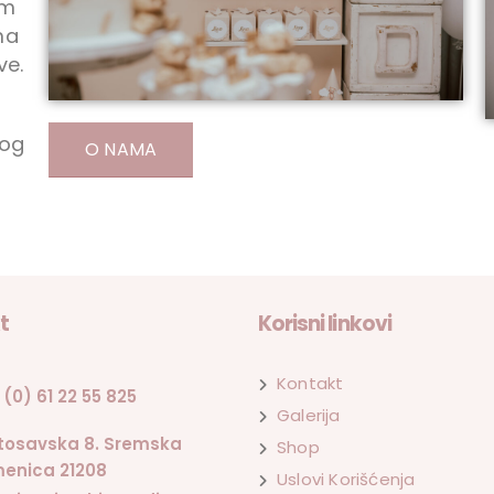
am
ma
ve.
kog
O NAMA
t
Korisni linkovi
Kontakt
 (0) 61 22 55 825
Galerija
tosavska 8. Sremska
Shop
enica 21208
Uslovi Korišćenja