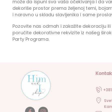
može da ispuni sva vaša očekivanja i da v
dekoriše prostor prema željenoj temi, boja
i naravno u skladu slavljenika i same prosla
Pozovite nas odmah i zakažite dekoraciju ili
poručite dekorativne rekvizite iz našeg širo
Party Programa.
Kontak
+381
Sve
Kam