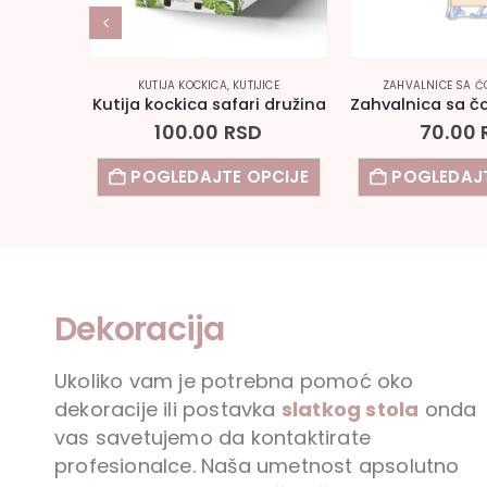
DICOM
KUTIJA KOCKICA
,
KUTIJICE
ZAHVALNICE SA Č
Zahvalnica sa čokoladicom Grinč
Kutija kockica safari družina
100.00
RSD
70.00
PCIJE
POGLEDAJTE OPCIJE
POGLEDAJT
Dekoracija
Ukoliko vam je potrebna pomoć oko
dekoracije ili postavka
slatkog stola
onda
vas savetujemo da kontaktirate
profesionalce. Naša umetnost apsolutno