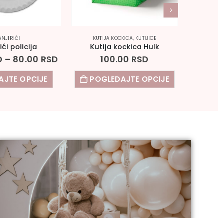
ANJIRIĆI
KUTIJA KOCKICA
,
KUTIJICE
ići policija
Kutija kockica Hulk
Toper 
D
–
80.00
RSD
100.00
RSD
AJTE OPCIJE
POGLEDAJTE OPCIJE
POG