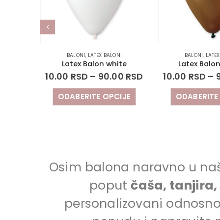
BALONI
,
LATEX BALONI
BALONI
,
LATEX BALONI
Latex Balon white
Latex Balon brown
10.00
RSD
–
90.00
RSD
10.00
RSD
–
90.00
R
ODABERITE OPCIJE
ODABERITE OPCIJE
Osim balona naravno u našem
poput
čaša, tanjira
personalizovani odnosno 