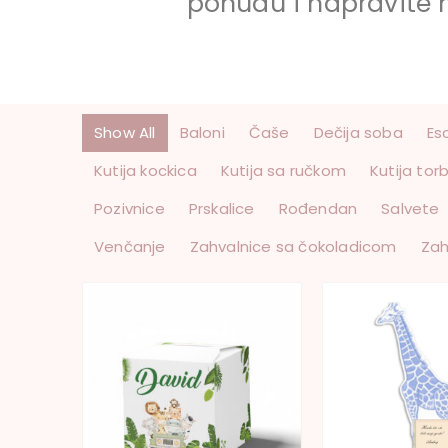
ponudu i napravite 
Show All
Baloni
Čaše
Dečija soba
Es
Kutija kockica
Kutija sa ručkom
Kutija tor
Pozivnice
Prskalice
Rođendan
Salvete
Venčanje
Zahvalnice sa čokoladicom
Zah