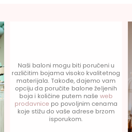
Naši baloni mogu biti poručeni u
različitim bojama visoko kvalitetnog
materijala. Takođe, dajemo vam
opciju da poručite balone željenih
boja i količine putem naše
web
prodavnice
po povoljnim cenama
koje stižu do vaše adrese brzom
isporukom.