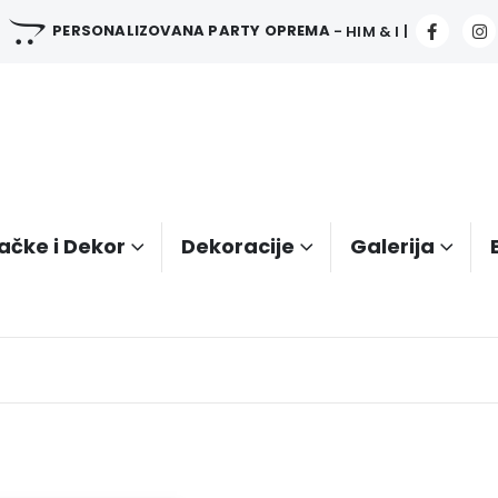
PERSONALIZOVANA PARTY OPREMA
- HIM & I |
ačke i Dekor
Dekoracije
Galerija