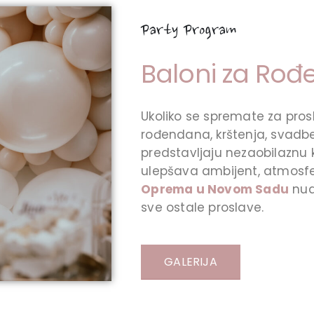
Party Program
Baloni za Ro
Ukoliko se spremate za pros
rođendana, krštenja, svadbe i
predstavljaju nezaobilaznu
ulepšava ambijent, atmosfe
Oprema u Novom Sadu
nud
sve ostale proslave.
GALERIJA