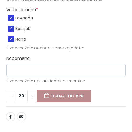
Vrsta semena
*
Lavanda
Bosiljak
Nana
Ovde možete odabrati seme koje želite
Napomena
Ovde možete upisati dodatne smernice
DODAJ U KORPU
DODAJ U LISTU ŽELJA