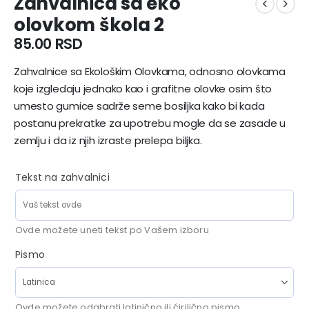
Zahvalnica sa eko
olovkom škola 2
85.00
RSD
Zahvalnice sa Ekološkim Olovkama, odnosno olovkama
koje izgledaju jednako kao i grafitne olovke osim što
umesto gumice sadrže seme bosiljka kako bi kada
postanu prekratke za upotrebu mogle da se zasade u
zemlju i da iz njih izraste prelepa biljka.
Tekst na zahvalnici
Ovde možete uneti tekst po Vašem izboru
Pismo
Ovde možete odabrati latinično ili ćirilično pismo