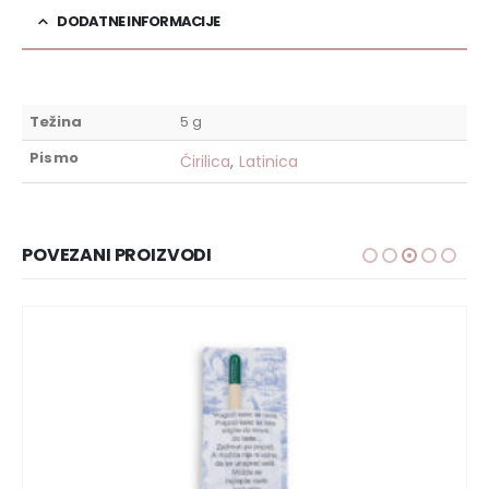
DODATNE INFORMACIJE
Težina
5 g
Pismo
Ćirilica
,
Latinica
POVEZANI PROIZVODI