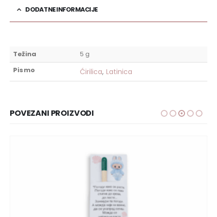
DODATNE INFORMACIJE
Težina
5 g
Pismo
Ćirilica
,
Latinica
POVEZANI PROIZVODI