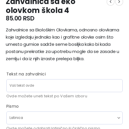
Zahvalnica sa eko
olovkom škola 4
85.00
RSD
Zahvalnice sa Ekološkim Olovkama, odnosno olovkama
koje izgledaju jednako kao i grafitne olovke osim što
umesto gumice sadrže seme bosiljka kako bi kada
postanu prekratke za upotrebu mogle da se zasade u
zemlju i da iz njih izraste prelepa biljka.
Tekst na zahvalnici
Ovde možete uneti tekst po Vašem izboru
Pismo
Ovde možete odabrati latinično ili ćirilično pismo