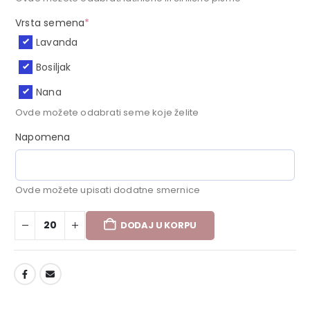
Vrsta semena
*
Lavanda
Bosiljak
Nana
Ovde možete odabrati seme koje želite
Napomena
Ovde možete upisati dodatne smernice
DODAJ U KORPU
DODAJ U LISTU ŽELJA