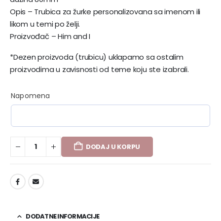
Opis – Trubica za žurke personalizovana sa imenom ili
likom u temi po želji.
Proizvođač – Him and I
*Dezen proizvoda (trubicu) uklapamo sa ostalim
proizvodima u zavisnosti od teme koju ste izabrali.
Napomena
DODAJ U KORPU
DODAJ U LISTU ŽELJA
DODATNE INFORMACIJE