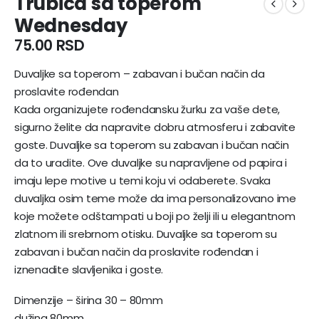
Trubica sa toperom
Wednesday
75.00
RSD
Duvaljke sa toperom – zabavan i bučan način da
proslavite rođendan
Kada organizujete rođendansku žurku za vaše dete,
sigurno želite da napravite dobru atmosferu i zabavite
goste. Duvaljke sa toperom su zabavan i bučan način
da to uradite. Ove duvaljke su napravljene od papira i
imaju lepe motive u temi koju vi odaberete. Svaka
duvaljka osim teme može da ima personalizovano ime
koje možete odštampati u boji po želji ili u elegantnom
zlatnom ili srebrnom otisku. Duvaljke sa toperom su
zabavan i bučan način da proslavite rođendan i
iznenadite slavljenika i goste.
Dimenzije – širina 30 – 80mm
dužina 80mm