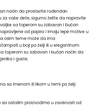
an način da proslavite rođendan
za vaše dete, sigurno želite da napravite
uvaljke sa toperom su zabavan i bučan
napravljene od papira i imaju lepe motive u
ljka osim teme može da ima
ampati u boji po želji ili u elegantnom
e sa toperom su zabavan i bučan način da
jenika i goste.
a sa imenom ili likom u temi po želji.
 sa ostalim proizvodima u zavisnosti od