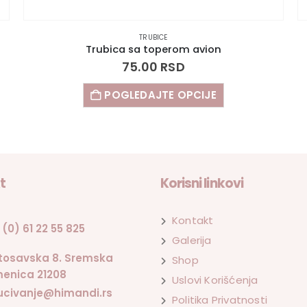
TRUBICE
Trubica sa toperom spavalica
75.00
RSD
POGLEDAJTE OPCIJE
t
Korisni linkovi
Kontakt
 (0) 61 22 55 825
Galerija
tosavska 8. Sremska
Shop
enica 21208
Uslovi Korišćenja
ucivanje@himandi.rs
Politika Privatnosti