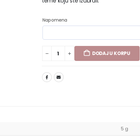
teme koju ste izabrali.
Napomena
DODAJ U KORPU
DODAJ U LISTU ŽELJA
5 g