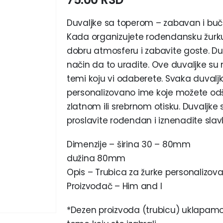
Duvaljke sa toperom – zabavan i buč
Kada organizujete rođendansku žurku 
dobru atmosferu i zabavite goste. D
način da to uradite. Ove duvaljke su 
temi koju vi odaberete. Svaka duva
personalizovano ime koje možete odšt
zlatnom ili srebrnom otisku. Duvaljk
proslavite rođendan i iznenadite slavl
Dimenzije – širina 30 – 80mm
dužina 80mm
Opis – Trubica za žurke personalizovan
Proizvođač – Him and I
*Dezen proizvoda (trubicu) uklapamo