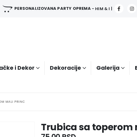
PERSONALIZOVANA PARTY OPREMA
- HIM & I |
ačke i Dekor
Dekoracije
Galerija
OM MALI PRINC
Trubica sa toperom 
75.00
RSD