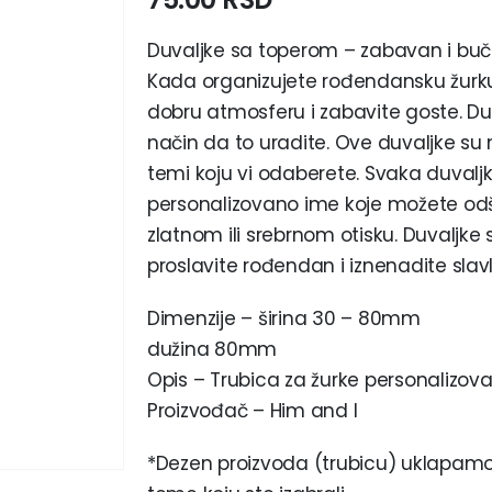
Duvaljke sa toperom – zabavan i buč
Kada organizujete rođendansku žurku 
dobru atmosferu i zabavite goste. D
način da to uradite. Ove duvaljke su 
temi koju vi odaberete. Svaka duva
personalizovano ime koje možete odšt
zlatnom ili srebrnom otisku. Duvaljk
proslavite rođendan i iznenadite slavl
Dimenzije – širina 30 – 80mm
dužina 80mm
Opis – Trubica za žurke personalizovan
Proizvođač – Him and I
*Dezen proizvoda (trubicu) uklapamo