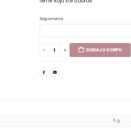
teme koju ste izabrali.
Napomena
DODAJ U KORPU
DODAJ U LISTU ŽELJA
5 g