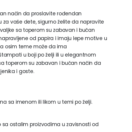
an način da proslavite rođendan
za vaše dete, sigurno želite da napravite
uvaljke sa toperom su zabavan i bučan
napravljene od papira i imaju lepe motive u
ljka osim teme može da ima
ampati u boji po želji ili u elegantnom
e sa toperom su zabavan i bučan način da
jenika i goste.
a sa imenom ili likom u temi po želji.
 sa ostalim proizvodima u zavisnosti od