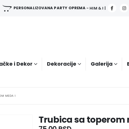
PERSONALIZOVANA PARTY OPREMA
- HIM & I |
ačke i Dekor
Dekoracije
Galerija
OM MEDA I
Trubica sa toperom 
75.00
RSD