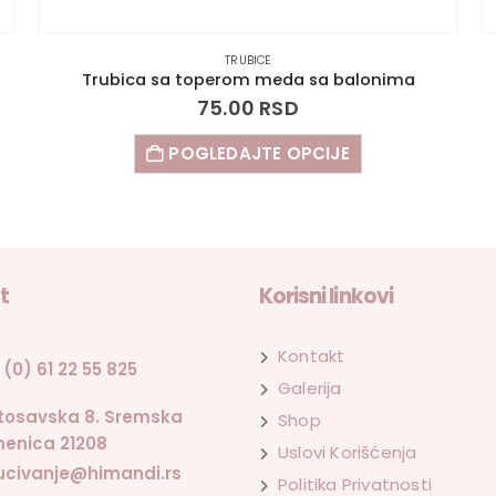
TRUBICE
Trubica sa toperom meda sa balonima
75.00
RSD
POGLEDAJTE OPCIJE
t
Korisni linkovi
Kontakt
 (0) 61 22 55 825
Galerija
tosavska 8. Sremska
Shop
enica 21208
Uslovi Korišćenja
ucivanje@himandi.rs
Politika Privatnosti