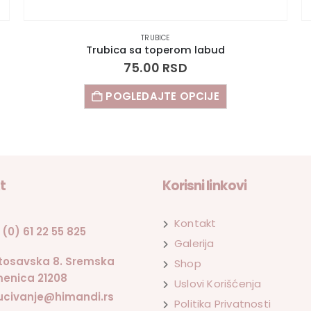
TRUBICE
Trubica sa toperom labud
75.00
RSD
POGLEDAJTE OPCIJE
t
Korisni linkovi
Kontakt
 (0) 61 22 55 825
Galerija
tosavska 8. Sremska
Shop
enica 21208
Uslovi Korišćenja
ucivanje@himandi.rs
Politika Privatnosti