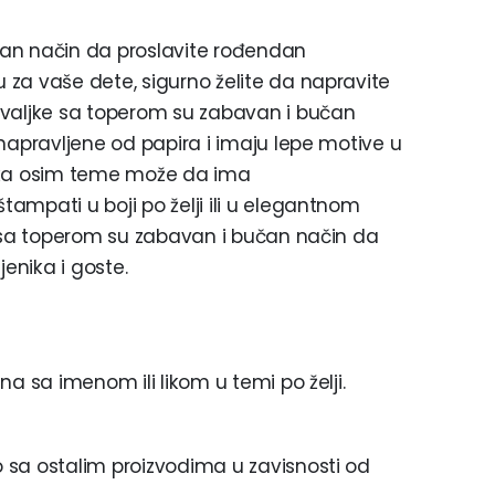
an način da proslavite rođendan
za vaše dete, sigurno želite da napravite
uvaljke sa toperom su zabavan i bučan
napravljene od papira i imaju lepe motive u
ljka osim teme može da ima
ampati u boji po želji ili u elegantnom
e sa toperom su zabavan i bučan način da
jenika i goste.
a sa imenom ili likom u temi po želji.
 sa ostalim proizvodima u zavisnosti od