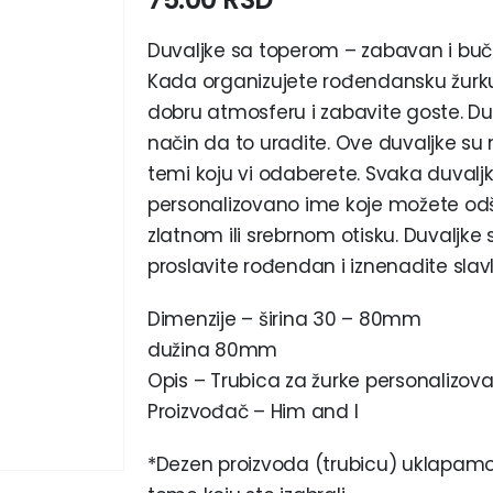
Duvaljke sa toperom – zabavan i buč
Kada organizujete rođendansku žurku 
dobru atmosferu i zabavite goste. D
način da to uradite. Ove duvaljke su 
temi koju vi odaberete. Svaka duva
personalizovano ime koje možete odšt
zlatnom ili srebrnom otisku. Duvaljk
proslavite rođendan i iznenadite slavl
Dimenzije – širina 30 – 80mm
dužina 80mm
Opis – Trubica za žurke personalizovan
Proizvođač – Him and I
*Dezen proizvoda (trubicu) uklapamo