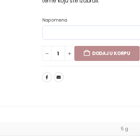
teme koju ste izabrali.
Napomena
DODAJ U KORPU
DODAJ U LISTU ŽELJA
5 g