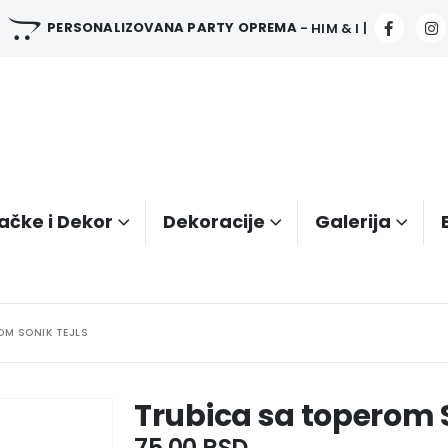
PERSONALIZOVANA PARTY OPREMA
- HIM & I |
ačke i Dekor
Dekoracije
Galerija
OM SONIK TEJLS
Trubica sa toperom S
75.00
RSD