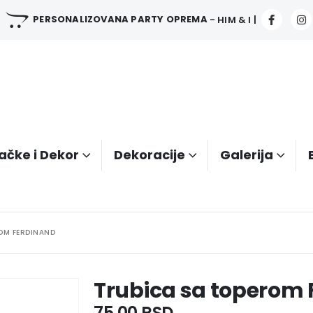
PERSONALIZOVANA PARTY OPREMA
- HIM & I |
ačke i Dekor
Dekoracije
Galerija
OM FERDINAND
Trubica sa toperom
75.00
RSD