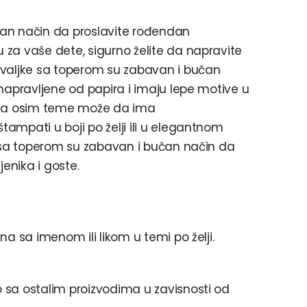
an način da proslavite rođendan
za vaše dete, sigurno želite da napravite
uvaljke sa toperom su zabavan i bučan
napravljene od papira i imaju lepe motive u
ljka osim teme može da ima
ampati u boji po želji ili u elegantnom
e sa toperom su zabavan i bučan način da
jenika i goste.
a sa imenom ili likom u temi po želji.
 sa ostalim proizvodima u zavisnosti od