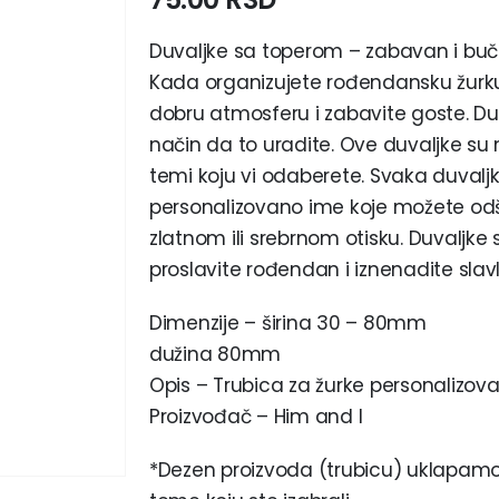
Duvaljke sa toperom – zabavan i buč
Kada organizujete rođendansku žurku 
dobru atmosferu i zabavite goste. D
način da to uradite. Ove duvaljke su 
temi koju vi odaberete. Svaka duva
personalizovano ime koje možete odšt
zlatnom ili srebrnom otisku. Duvaljk
proslavite rođendan i iznenadite slavl
Dimenzije – širina 30 – 80mm
dužina 80mm
Opis – Trubica za žurke personalizovan
Proizvođač – Him and I
*Dezen proizvoda (trubicu) uklapamo