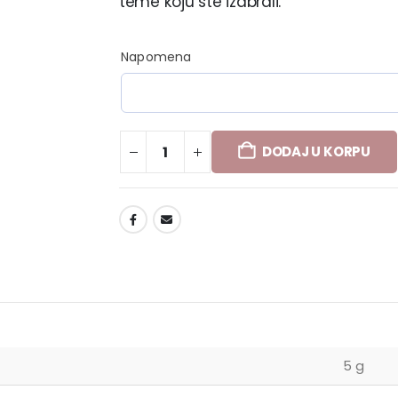
teme koju ste izabrali.
Napomena
DODAJ U KORPU
DODAJ U LISTU ŽELJA
5 g