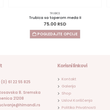
TRUBICE
Trubica sa toperom meda sa balonima
75.00
RSD
POGLEDAJTE OPCIJE
t
Korisni linkovi
Kontakt
 (0) 61 22 55 825
Galerija
tosavska 8. Sremska
Shop
enica 21208
Uslovi Korišćenja
ucivanje@himandi.rs
Politika Privatnosti