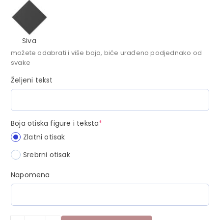
Siva
možete odabrati i više boja, biće urađeno podjednako od
svake
Željeni tekst
Boja otiska figure i teksta
*
Zlatni otisak
Srebrni otisak
Napomena