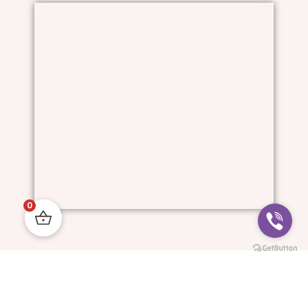
0
Him And I © All Rights Reserved.
Progressive Websites: MyDigitalStudio.website