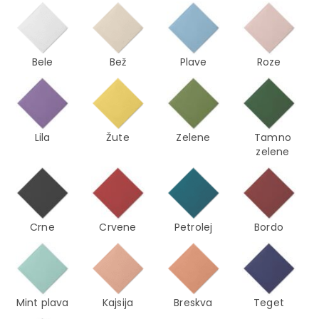
Bele
Bež
Plave
Roze
Lila
Žute
Zelene
Tamno
zelene
Crne
Crvene
Petrolej
Bordo
Mint plava
Kajsija
Breskva
Teget