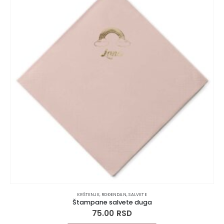
KRŠTENJE
,
ROĐENDAN
,
SALVETE
Štampane salvete duga
75.00
RSD