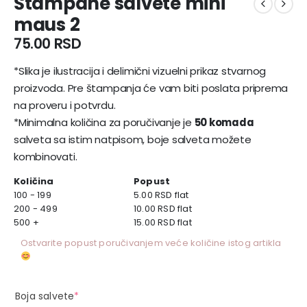
Štampane salvete mini
maus 2
75.00
RSD
*Slika je ilustracija i delimični vizuelni prikaz stvarnog
proizvoda. Pre štampanja će vam biti poslata priprema
na proveru i potvrdu.
*Minimalna količina za poručivanje je
50 komada
salveta sa istim natpisom, boje salveta možete
kombinovati.
Količina
Popust
100 - 199
5.00
RSD
flat
200 - 499
10.00
RSD
flat
500 +
15.00
RSD
flat
Ostvarite popust poručivanjem veće količine istog artikla
Boja salvete
*