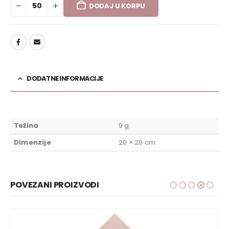
DODAJ U KORPU
DODAJ U LISTU ŽELJA
DODATNE INFORMACIJE
Težina
9 g
Dimenzije
20 × 20 cm
POVEZANI PROIZVODI