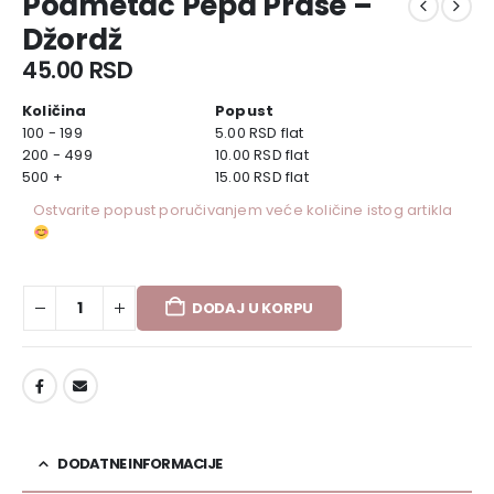
Podmetač Pepa Prase –
Džordž
45.00
RSD
Količina
Popust
100 - 199
5.00
RSD
flat
200 - 499
10.00
RSD
flat
500 +
15.00
RSD
flat
Ostvarite popust poručivanjem veće količine istog artikla
DODAJ U KORPU
DODAJ U LISTU ŽELJA
DODATNE INFORMACIJE