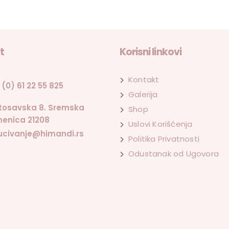
t
Korisni linkovi
Kontakt
 (0) 61 22 55 825
Galerija
tosavska 8. Sremska
Shop
enica 21208
Uslovi Korišćenja
ucivanje@himandi.rs
Politika Privatnosti
Odustanak od Ugovora