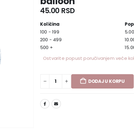
balloon
45.00
RSD
Količina
Pop
100 - 199
5.0
200 - 499
10.
500 +
15.
Ostvarite popust poručivanjem veće koli
DODAJ U KORPU
DODAJ U LISTU ŽELJA