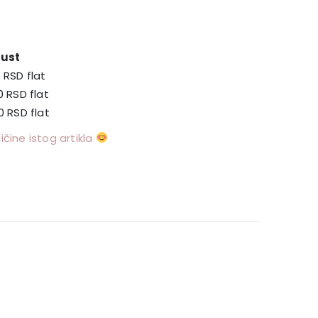
ust
0
RSD
flat
00
RSD
flat
00
RSD
flat
čine istog artikla