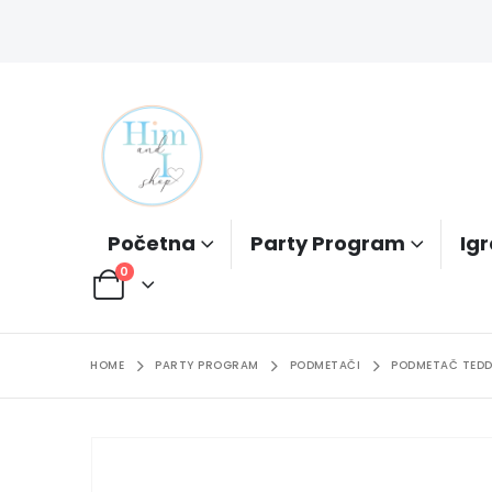
Početna
Party Program
Igr
0
HOME
PARTY PROGRAM
PODMETAČI
PODMETAČ TEDD