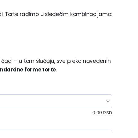
di. Torte radimo u sledećim kombinacijama:
 parčadi – u tom slučaju, sve preko navedenih
ndardne forme torte
.
0.00
RSD