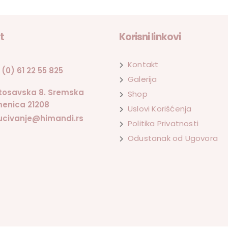
t
Korisni linkovi
Kontakt
 (0) 61 22 55 825
Galerija
tosavska 8. Sremska
Shop
enica 21208
Uslovi Korišćenja
ucivanje@himandi.rs
Politika Privatnosti
Odustanak od Ugovora