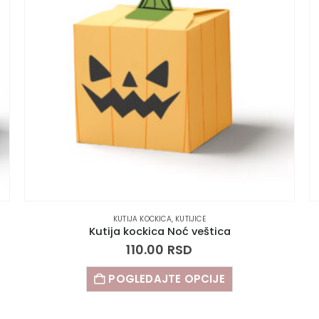
KUTIJA KOCKICA
,
KUTIJICE
Kutija kockica Noć veštica
110.00
RSD
POGLEDAJTE OPCIJE