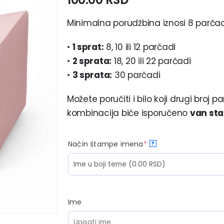
Minimalna porudžbina iznosi 8 parča
•
1 sprat:
8, 10 ili 12 parčadi
•
2 sprata:
18, 20 ili 22 parčadi
•
3 sprata:
30 parčadi
Možete poručiti i bilo koji drugi broj
kombinacija biće isporučeno
van sta
Način štampe imena
*
?
Ime