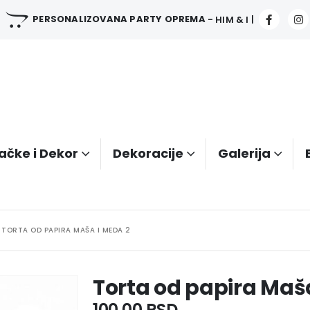
PERSONALIZOVANA PARTY OPREMA
- HIM & I |
ačke i Dekor
Dekoracije
Galerija
TORTA OD PAPIRA MAŠA I MEDA 2
Torta od papira Maš
100.00
RSD