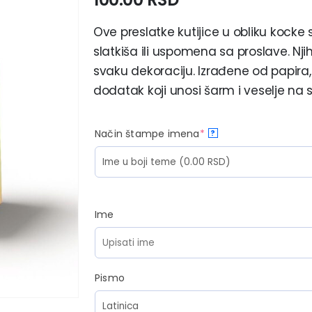
Ove preslatke kutijice u obliku kocke
slatkiša ili uspomena sa proslave. Nj
svaku dekoraciju. Izrađene od papira, 
dodatak koji unosi šarm i veselje na s
Način štampe imena
*
?
Ime
Pismo