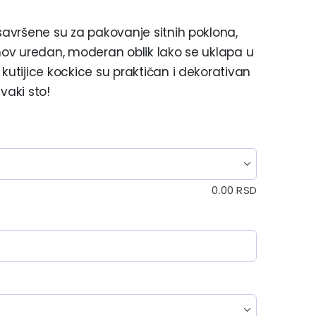
 savršene su za pakovanje sitnih poklona,
ihov uredan, moderan oblik lako se uklapa u
kutijice kockice su praktičan i dekorativan
vaki sto!
0.00
RSD