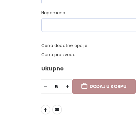
Napomena
Cena dodatne opcije
Cena proizvoda
Ukupno
DODAJ U KORPU
DODAJ U LISTU ŽELJA