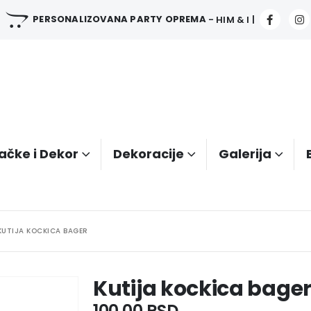
PERSONALIZOVANA PARTY OPREMA
- HIM & I |
ačke i Dekor
Dekoracije
Galerija
KUTIJA KOCKICA BAGER
Kutija kockica bage
100.00
RSD