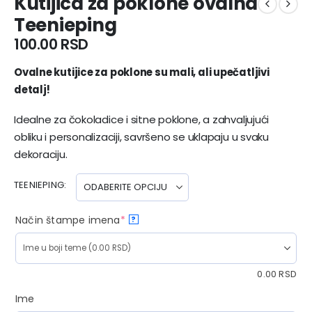
Kutijica za poklone ovalna
Teenieping
100.00
RSD
Ovalne kutijice za poklone su mali, ali upečatljivi
detalj!
Idealne za čokoladice i sitne poklone, a zahvaljujući
obliku i personalizaciji, savršeno se uklapaju u svaku
dekoraciju.
TEENIEPING
Način štampe imena
*
?
0.00
RSD
Ime