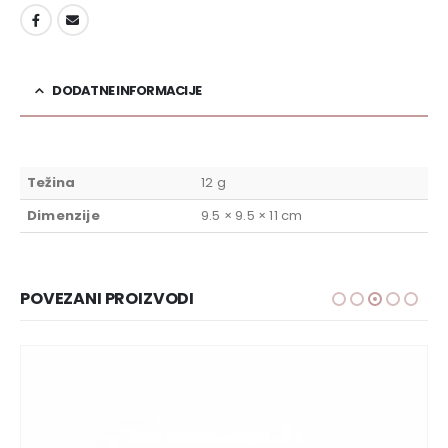
DODAJ U LISTU ŽELJA
DODATNE INFORMACIJE
Težina
12 g
Dimenzije
9.5 × 9.5 × 11 cm
POVEZANI PROIZVODI