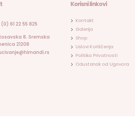
t
Korisni linkovi
Kontakt
 (0) 61 22 55 825
Galerija
tosavska 8. Sremska
Shop
enica 21208
Uslovi Korišćenja
ucivanje@himandi.rs
Politika Privatnosti
Odustanak od Ugovora