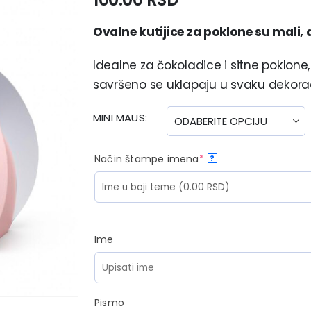
Ovalne kutijice za poklone su mali, al
Idealne za čokoladice i sitne poklone, a
savršeno se uklapaju u svaku dekorac
MINI MAUS
Način štampe imena
*
?
Ime
Pismo