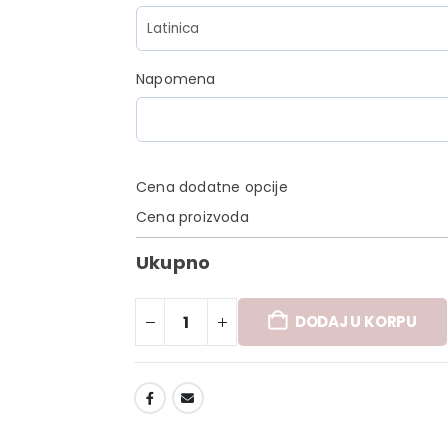
Napomena
Cena dodatne opcije
Cena proizvoda
Ukupno
DODAJ U KORPU
DODAJ U LISTU ŽELJA