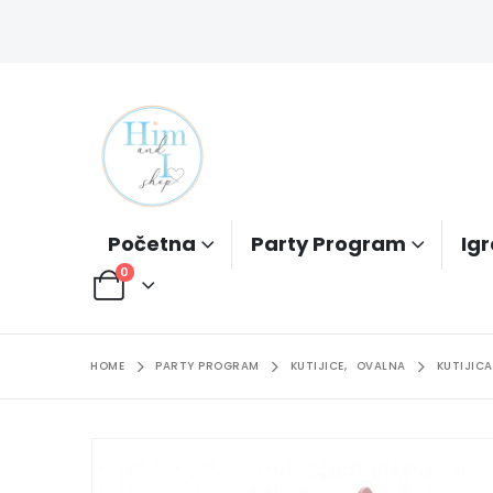
Početna
Party Program
Igr
0
HOME
PARTY PROGRAM
KUTIJICE
,
OVALNA
KUTIJIC