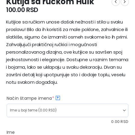
Kutija sa ručkom Hulk
100.00
RSD
Kutijice sa ručkom unose dašak nežnosti i stila u svaku
proslavu! Bilo da ih koristiš za male poklone, zahvalnice ili
slatkiše, sigurno će izmamiti osmeh svakome ko ih primi.
Zahvaljujući praktičnoj ručkici i mogućnosti
personalizovanog dizajna, ove kutijice su savršen spoj
jednostavnosti i elegancije. Dostupne u raznim temama
i bojama, lako se uklapaju u svaku dekoraciju. Divan su
završni detalj koji upotpunjuje sto i dodaje toplu, veselu
notu svakom događaju.
Način štampe imena
*
?
0.00
RSD
Ime