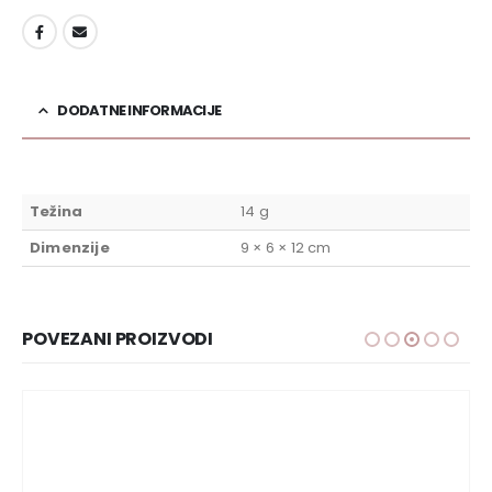
DODAJ U LISTU ŽELJA
DODATNE INFORMACIJE
Težina
14 g
Dimenzije
9 × 6 × 12 cm
POVEZANI PROIZVODI