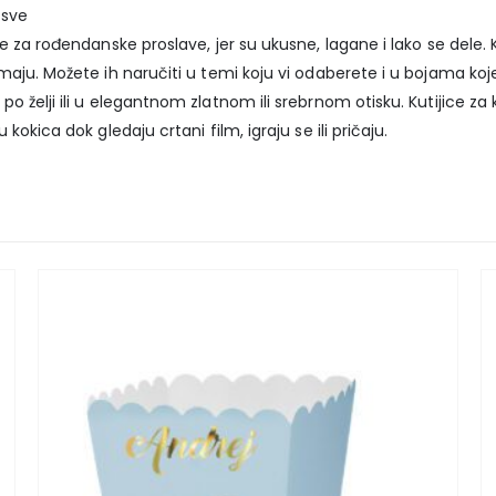
 sve
 za rođendanske proslave, jer su ukusne, lagane i lako se dele. K
maju. Možete ih naručiti u temi koju vi odaberete i u bojama koj
 želji ili u elegantnom zlatnom ili srebrnom otisku. Kutijice za
okica dok gledaju crtani film, igraju se ili pričaju.