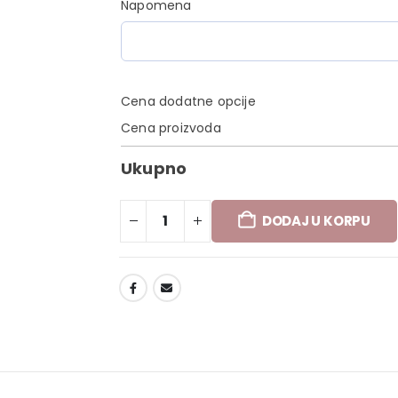
Napomena
Cena dodatne opcije
Cena proizvoda
Ukupno
DODAJ U KORPU
DODAJ U LISTU ŽELJA