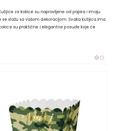
utijice za kokice su napravljene od papira i imaju
e se slažu sa vašom dekoracijom. Svaka kutijica ima
 kokice su praktične i elegantne posude koje će