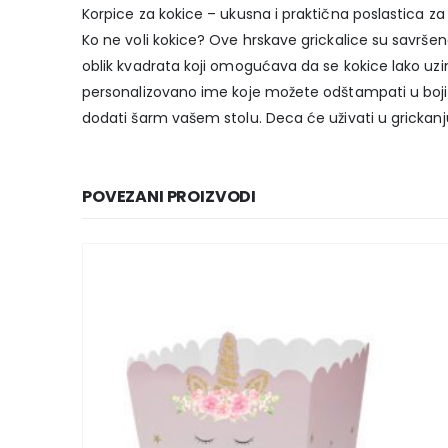
Korpice za kokice – ukusna i praktična poslastica za
Ko ne voli kokice? Ove hrskave grickalice su savršene
oblik kvadrata koji omogućava da se kokice lako uzi
personalizovano ime koje možete odštampati u boji po
dodati šarm vašem stolu. Deca će uživati u grickanju k
POVEZANI PROIZVODI