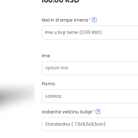
Način štampe imena
*
?
Ime
Pismo
Izaberite veličinu kutije
*
?