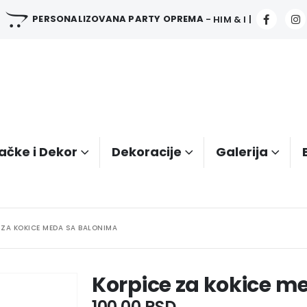
PERSONALIZOVANA PARTY OPREMA
- HIM & I |
ačke i Dekor
Dekoracije
Galerija
 ZA KOKICE MEDA SA BALONIMA
Korpice za kokice m
100.00
RSD