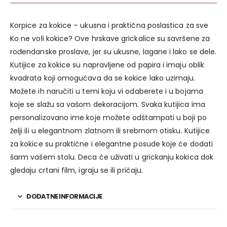
Korpice za kokice – ukusna i praktična poslastica za sve
Ko ne voli kokice? Ove hrskave grickalice su savršene za
rođendanske proslave, jer su ukusne, lagane i lako se dele.
Kutijice za kokice su napravljene od papira i imaju oblik
kvadrata koji omogućava da se kokice lako uzimaju.
Možete ih naručiti u temi koju vi odaberete i u bojama
koje se slažu sa vašom dekoracijom. Svaka kutijica ima
personalizovano ime koje možete odštampati u boji po
želji ili u elegantnom zlatnom ili srebrnom otisku. Kutijice
za kokice su praktične i elegantne posude koje će dodati
šarm vašem stolu. Deca će uživati u grickanju kokica dok
gledaju crtani film, igraju se ili pričaju.
DODATNE INFORMACIJE