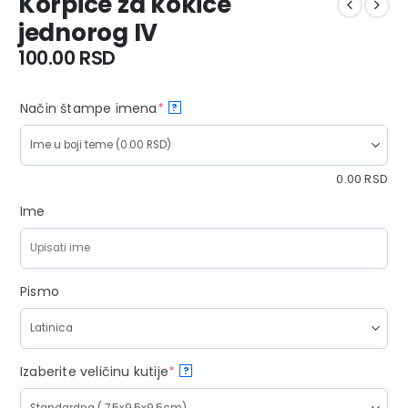
Korpice za kokice
jednorog IV
100.00
RSD
Način štampe imena
*
?
0.00
RSD
Ime
Pismo
Izaberite veličinu kutije
*
?