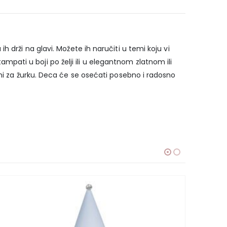
 drži na glavi. Možete ih naručiti u temi koju vi
ati u boji po želji ili u elegantnom zlatnom ili
mni za žurku. Deca će se osećati posebno i radosno