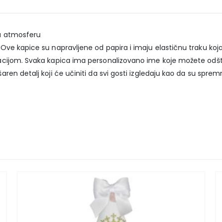
lu atmosferu
e kapice su napravljene od papira i imaju elastičnu traku koja ih
ijom. Svaka kapica ima personalizovano ime koje možete odštamp
en detalj koji će učiniti da svi gosti izgledaju kao da su spre