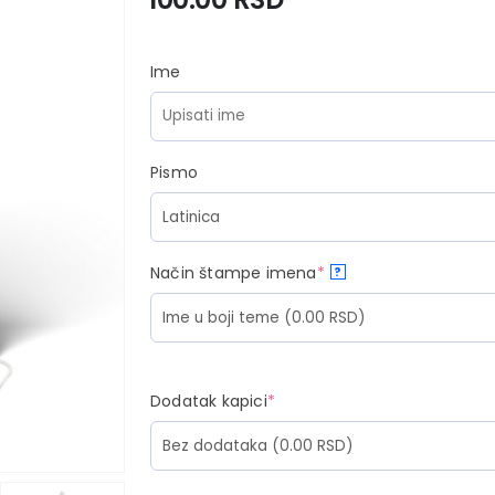
Ime
Pismo
Način štampe imena
*
?
Dodatak kapici
*