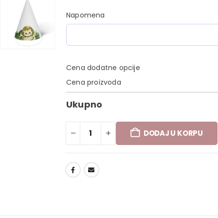
Napomena
Cena dodatne opcije
Cena proizvoda
Ukupno
DODAJ U KORPU
DODAJ U LISTU ŽELJA