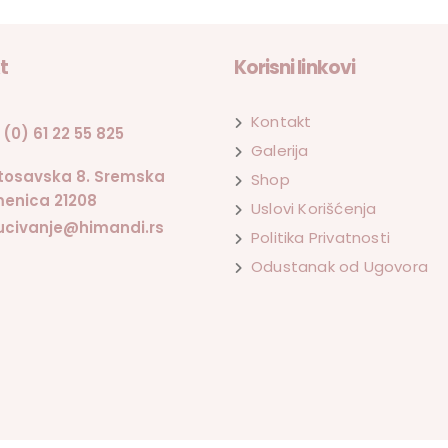
t
Korisni linkovi
Kontakt
 (0) 61 22 55 825
Galerija
tosavska 8. Sremska
Shop
enica 21208
Uslovi Korišćenja
ucivanje@himandi.rs
Politika Privatnosti
Odustanak od Ugovora