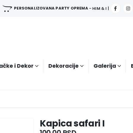
PERSONALIZOVANA PARTY OPREMA
- HIM & I |
ačke i Dekor
Dekoracije
Galerija
Kapica safari I
100.00
RSD