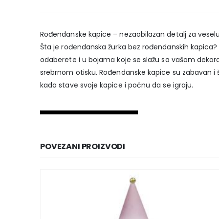
Rođendanske kapice – nezaobilazan detalj za vese
Šta je rođendanska žurka bez rođendanskih kapica? Ov
odaberete i u bojama koje se slažu sa vašom dekorac
srebrnom otisku. Rođendanske kapice su zabavan i šar
kada stave svoje kapice i počnu da se igraju.
POVEZANI PROIZVODI