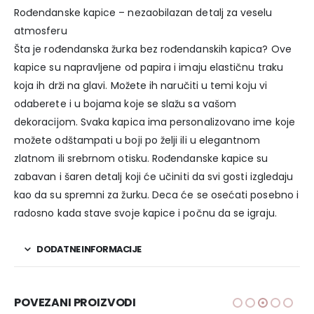
Rođendanske kapice – nezaobilazan detalj za veselu
atmosferu
Šta je rođendanska žurka bez rođendanskih kapica? Ove
kapice su napravljene od papira i imaju elastičnu traku
koja ih drži na glavi. Možete ih naručiti u temi koju vi
odaberete i u bojama koje se slažu sa vašom
dekoracijom. Svaka kapica ima personalizovano ime koje
možete odštampati u boji po želji ili u elegantnom
zlatnom ili srebrnom otisku. Rođendanske kapice su
zabavan i šaren detalj koji će učiniti da svi gosti izgledaju
kao da su spremni za žurku. Deca će se osećati posebno i
radosno kada stave svoje kapice i počnu da se igraju.
DODATNE INFORMACIJE
POVEZANI PROIZVODI