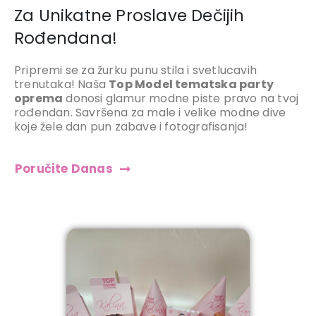
Za Unikatne Proslave Dečijih
Rođendana!
Pripremi se za žurku punu stila i svetlucavih
trenutaka! Naša
Top Model tematska party
oprema
donosi glamur modne piste pravo na tvoj
rođendan. Savršena za male i velike modne dive
koje žele dan pun zabave i fotografisanja!
Poručite Danas