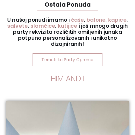
Ostala Ponuda
U našoj ponudi imamo i
čaše
,
balone
,
kapice
,
salvete
,
slamčice
,
kutijice
i još mnogo drugih
party rekvizita različitih omiljenih junaka
potpuno personalizovanih i unikatno
dizajniranih!
Tematska Party Oprema
PARTY OPREMA