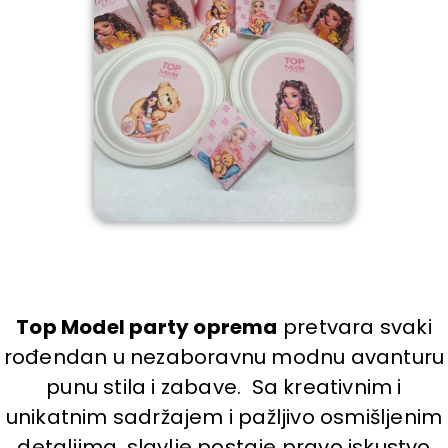
Top Model party oprema
pretvara svaki
rođendan u nezaboravnu modnu avanturu
punu stila i zabave. Sa kreativnim i
unikatnim sadržajem i pažljivo osmišljenim
detaljima, slavlje postaje pravo iskustvo