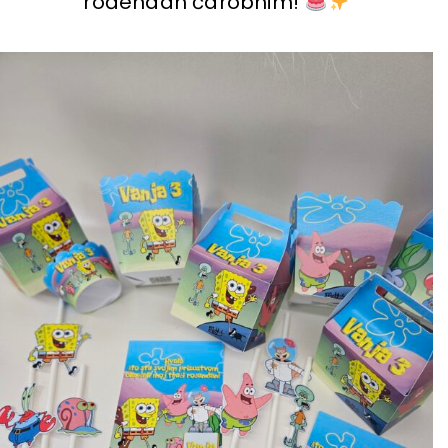
rođendan čarobnim!