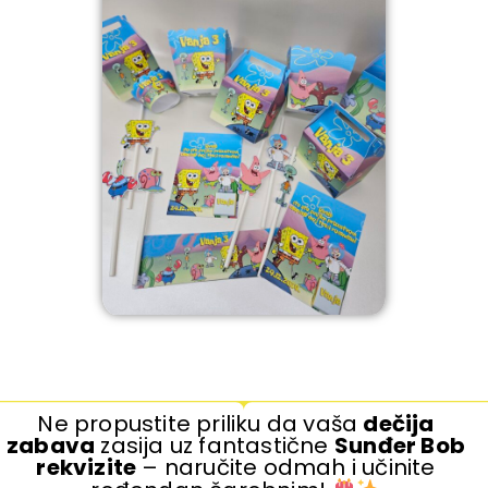
Ne propustite priliku da vaša
dečija
zabava
zasija uz fantastične
Sunđer Bob
rekvizite
– naručite odmah i učinite