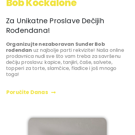
Bob Kockalone
Za Unikatne Proslave Dečijih
Rođendana!
Organizujte nezaboravan Sunđer Bob
rođendan
uz najbolje parti rekvizite! Naša online
prodavnica nudi sve što vam treba za savršenu
dečiju proslavu: kapice, tanjiiri, čaše, salvete,
topperi za torte, slamčice, flađice i još mnogo
toga!
Poručite Danas