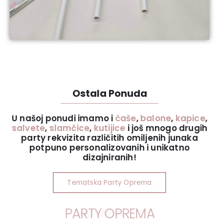
Ostala Ponuda
U našoj ponudi imamo i
čaše
,
balone
,
kapice
,
salvete
,
slamčice
,
kutijice
i još mnogo drugih
party rekvizita različitih omiljenih junaka
potpuno personalizovanih i unikatno
dizajniranih!
Tematska Party Oprema
PARTY OPREMA