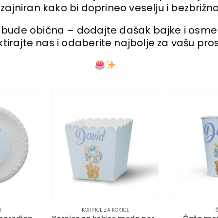
izajniran kako bi doprineo veselju i bezbrižno
 bude obična – dodajte dašak bajke i osmeh
tirajte nas i odaberite najbolje za vašu pro
I
KORPICE ZA KOKICE