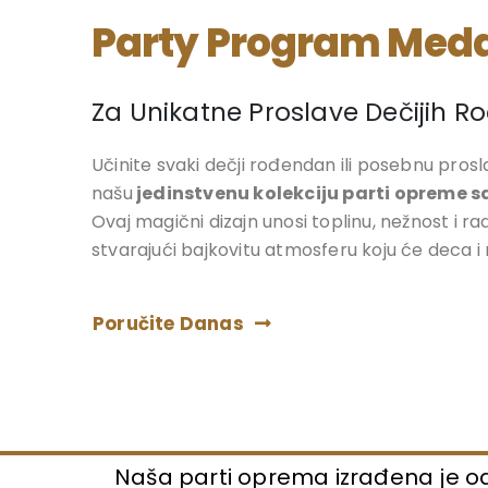
Party Program Med
Za Unikatne Proslave Dečijih 
Učinite svaki dečji rođendan ili posebnu pro
našu
jedinstvenu kolekciju parti opreme 
Ovaj magični dizajn unosi toplinu, nežnost i ra
stvarajući bajkovitu atmosferu koju će deca i r
Poručite Danas
Naša parti oprema izrađena je od kv