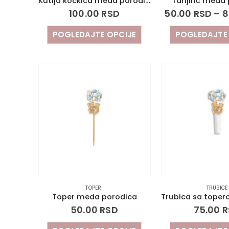
Kutija kockica meda porodica
Tanjirić meda
100.00
RSD
50.00
RSD
–
8
POGLEDAJTE OPCIJE
POGLEDAJTE
TOPERI
TRUBICE
Toper meda porodica
50.00
RSD
75.00
R