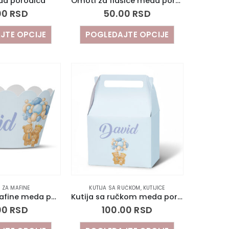
a porodica
Omoti za flašice meda porodica
00
RSD
50.00
RSD
JTE OPCIJE
POGLEDAJTE OPCIJE
 ZA MAFINE
KUTIJA SA RUČKOM
,
KUTIJICE
Korpice za mafine meda porodica
Kutija sa ručkom meda porodica
00
RSD
100.00
RSD