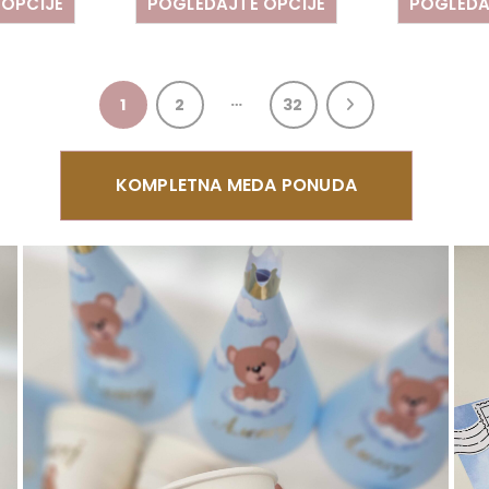
 OPCIJE
POGLEDAJTE OPCIJE
POGLEDA
…
1
2
32
KOMPLETNA MEDA PONUDA