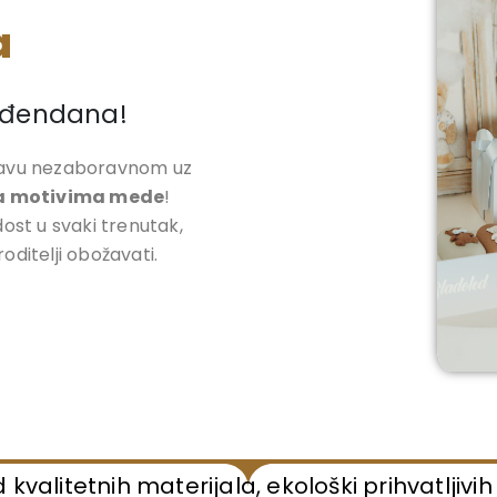
a
Rođendana!
slavu nezaboravnom uz
sa motivima mede
!
dost u svaki trenutak,
oditelji obožavati.
alitetnih materijala, ekološki prihvatljivih i