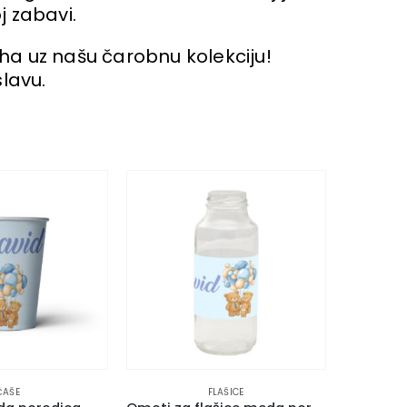
j zabavi.
a uz našu čarobnu kolekciju!
slavu.
ČAŠE
FLAŠICE