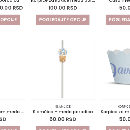
 porodica
Korpice za kokice meda porodica
Čaša med
0.00
RSD
100.00
RSD
50.
 OPCIJE
POGLEDAJTE OPCIJE
POGLEDA
SLAMČICE
KORPICE
Trubica sa toperom meda porodica
Slamčica – meda porodica
SD
60.00
RSD
50.