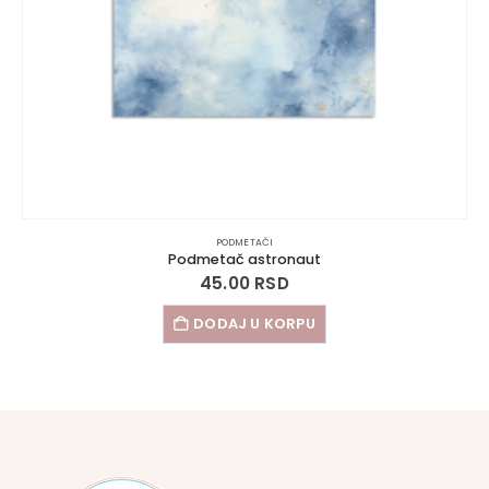
PODMETAČI
Podmetač astronaut
45.00
RSD
DODAJ U KORPU