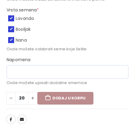
Vrsta semena
*
Lavanda
Bosiljak
Nana
Ovde možete odabrati seme koje želite
Napomena
Ovde možete upisati dodatne smernice
DODAJ U KORPU
DODAJ U LISTU ŽELJA