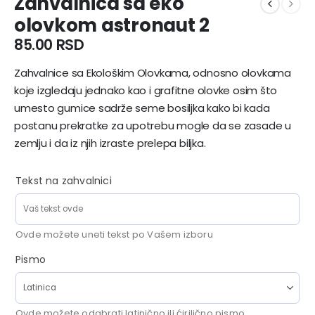
Zahvalnica sa eko
olovkom astronaut 2
85.00
RSD
Zahvalnice sa Ekološkim Olovkama, odnosno olovkama
koje izgledaju jednako kao i grafitne olovke osim što
umesto gumice sadrže seme bosiljka kako bi kada
postanu prekratke za upotrebu mogle da se zasade u
zemlju i da iz njih izraste prelepa biljka.
Tekst na zahvalnici
Ovde možete uneti tekst po Vašem izboru
Pismo
Ovde možete odabrati latinično ili ćirilično pismo