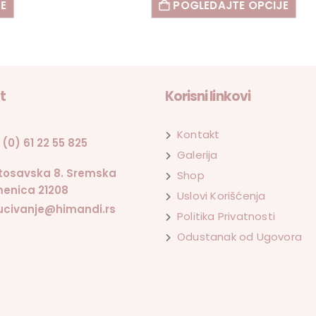
POGLEDAJTE OPCIJE
t
Korisni linkovi
Kontakt
 (0) 61 22 55 825
Galerija
tosavska 8. Sremska
Shop
enica 21208
Uslovi Korišćenja
ucivanje@himandi.rs
Politika Privatnosti
Odustanak od Ugovora