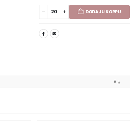
DODAJ U KORPU
DODAJ U LISTU ŽELJA
8 g