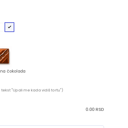
na čokolada
 tekst "Upali me kada vidiš tortu")
0.00
RSD