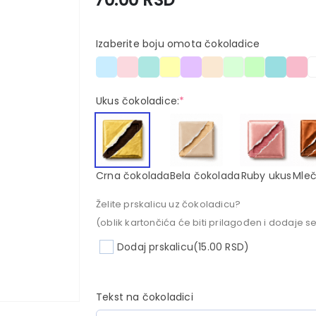
Izaberite boju omota čokoladice
Ukus čokoladice:
*
Crna čokolada
Bela čokolada
Ruby ukus
Mleč
Želite prskalicu uz čokoladicu?
(oblik kartončića će biti prilagođen i dodaje se
Dodaj prskalicu
(15.00 RSD)
Tekst na čokoladici