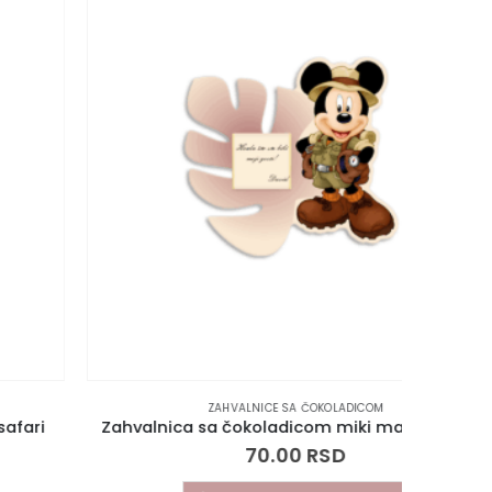
ZAHVALNICE SA ČOKOLADICOM
Zahvalnica sa čokoladicom miki maus safari II
Zahval
70.00
RSD