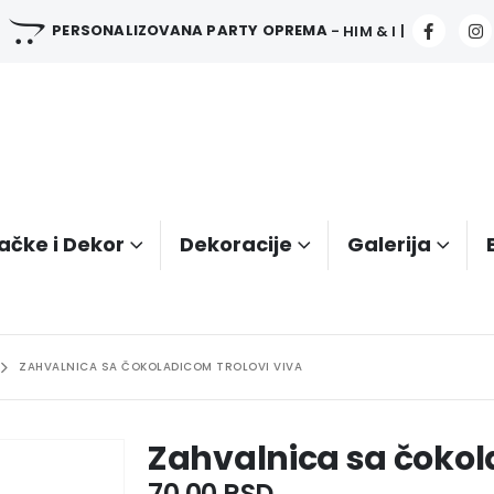
PERSONALIZOVANA PARTY OPREMA
- HIM & I |
ačke i Dekor
Dekoracije
Galerija
ZAHVALNICA SA ČOKOLADICOM TROLOVI VIVA
Zahvalnica sa čokol
70.00
RSD