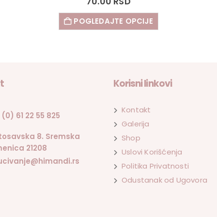
70.00
RSD
POGLEDAJTE OPCIJE
t
Korisni linkovi
Kontakt
 (0) 61 22 55 825
Galerija
tosavska 8. Sremska
Shop
enica 21208
Uslovi Korišćenja
ucivanje@himandi.rs
Politika Privatnosti
Odustanak od Ugovora