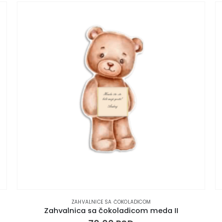
ZAHVALNICE SA ČOKOLADICOM
Zahvalnica sa čokoladicom miki maus safari I