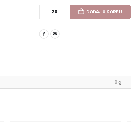
DODAJ U KORPU
DODAJ U LISTU ŽELJA
8 g