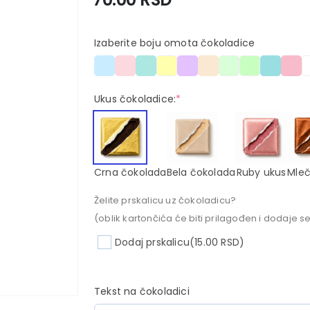
Izaberite boju omota čokoladice
Ukus čokoladice:
*
Crna čokolada
Bela čokolada
Ruby ukus
Mleč
Želite prskalicu uz čokoladicu?
(oblik kartončića će biti prilagođen i dodaje se
Dodaj prskalicu
(15.00 RSD)
Tekst na čokoladici