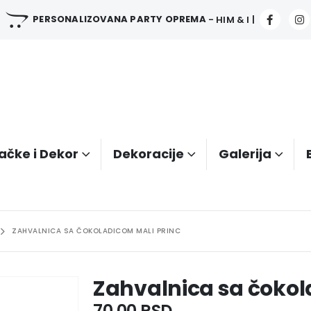
PERSONALIZOVANA PARTY OPREMA
- HIM & I |
ačke i Dekor
Dekoracije
Galerija
ZAHVALNICA SA ČOKOLADICOM MALI PRINC
Zahvalnica sa čokol
70.00
RSD