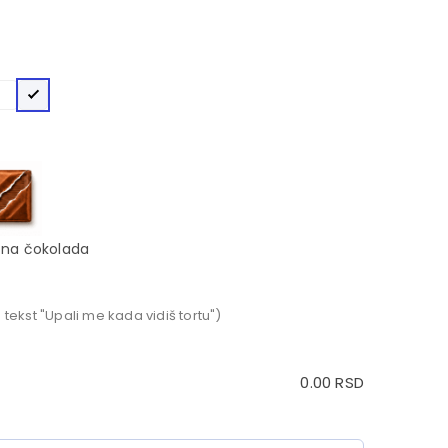
na čokolada
 tekst "Upali me kada vidiš tortu")
0.00
RSD