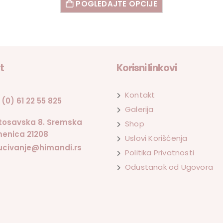
POGLEDAJTE OPCIJE
t
Korisni linkovi
Kontakt
 (0) 61 22 55 825
Galerija
tosavska 8. Sremska
Shop
enica 21208
Uslovi Korišćenja
ucivanje@himandi.rs
Politika Privatnosti
Odustanak od Ugovora