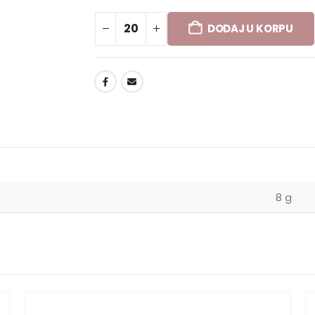
DODAJ U KORPU
DODAJ U LISTU ŽELJA
8 g