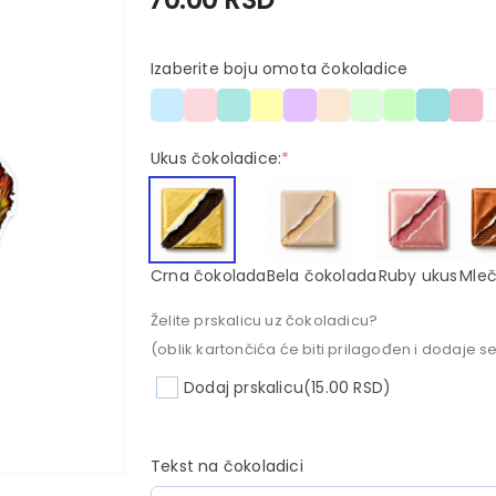
Izaberite boju omota čokoladice
Ukus čokoladice:
*
Crna čokolada
Bela čokolada
Ruby ukus
Mleč
Želite prskalicu uz čokoladicu?
(oblik kartončića će biti prilagođen i dodaje se
Dodaj prskalicu
(15.00 RSD)
Tekst na čokoladici