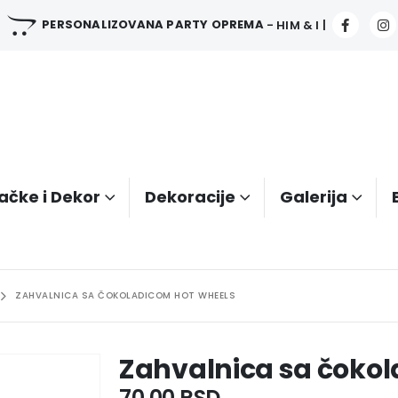
PERSONALIZOVANA PARTY OPREMA
- HIM & I |
ačke i Dekor
Dekoracije
Galerija
ZAHVALNICA SA ČOKOLADICOM HOT WHEELS
Zahvalnica sa čoko
70.00
RSD