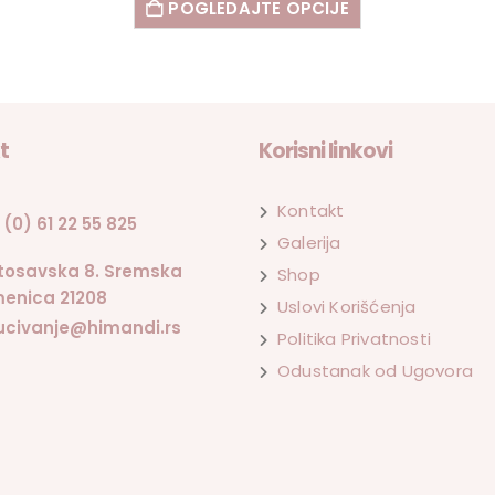
POGLEDAJTE OPCIJE
t
Korisni linkovi
Kontakt
 (0) 61 22 55 825
Galerija
tosavska 8. Sremska
Shop
enica 21208
Uslovi Korišćenja
ucivanje@himandi.rs
Politika Privatnosti
Odustanak od Ugovora