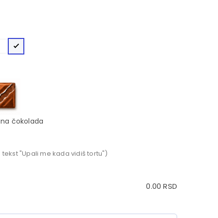
na čokolada
 tekst "Upali me kada vidiš tortu")
0.00
RSD