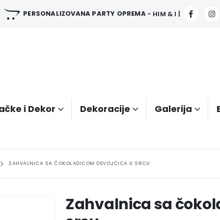
PERSONALIZOVANA PARTY OPREMA
- HIM & I |
ačke i Dekor
Dekoracije
Galerija
ZAHVALNICA SA ČOKOLADICOM DEVOJČICA U SRCU
Zahvalnica sa čokol