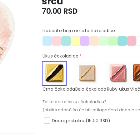
srcu
70.00
RSD
Izaberite boju omota čokoladice
Ukus čokoladice:
*
Crna čokolada
Bela čokolada
Ruby ukus
Mleč
Želite prskalicu uz čokoladicu?
(oblik kartončića će biti prilagođen i dodaje se
Dodaj prskalicu
(15.00 RSD)