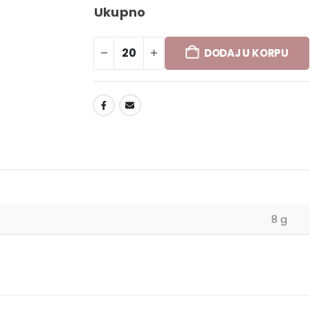
Ukupno
DODAJ U KORPU
DODAJ U LISTU ŽELJA
8 g