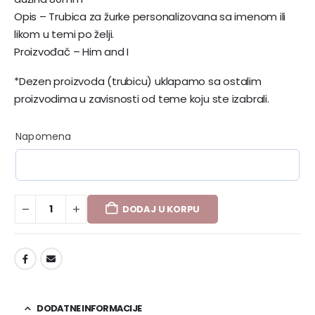
Opis – Trubica za žurke personalizovana sa imenom ili
likom u temi po želji.
Proizvođač – Him and I
*Dezen proizvoda (trubicu) uklapamo sa ostalim
proizvodima u zavisnosti od teme koju ste izabrali.
Napomena
DODAJ U KORPU
DODAJ U LISTU ŽELJA
DODATNE INFORMACIJE