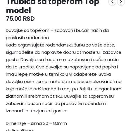
Trubica sa toperom Top
model
75.00
RSD
Duvaljke sa toperom – zabavan i bučan način da
proslavite rođendan
Kada organizujete rođendansku žurku za vaše dete,
sigurno želite da napravite dobru atmosferu i zabavite
goste. Duvaljke sa toperom su zabavan i bučan način
da to uradite. Ove duvaljke su napravljene od papira i
imaju lepe motive u temi koju vi odaberete. Svaka
duvaljka osim teme može da ima personalizovano ime
koje možete odštampati u boji po želji ili u elegantnom
zlatnom ili srebrnom otisku. Duvaljke sa toperom su
zabavan i bučan način da proslavite rođendan i
iznenadite slavljenika i goste.
Dimenzije – širina 30 – 80mm
dužina 80mm