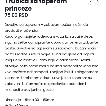
Trubica sa toperom
princeze
75.00
RSD
Duvaljke sa toperom – zabavan i bučan način da
proslavite rođendan
Kada organizujete rođendansku žurku za vaše dete,
sigurno želite da napravite dobru atmosferu i zabavite
goste. Duvaljke sa toperom su zabavan i bučan način
da to uradite. Ove duvaljke su napravljene od papira i
imaju lepe motive u temi koju vi odaberete. Svaka
duvaljka osim teme može da ima personalizovano ime
koje možete odštampati u boji po želji ili u elegantnom
zlatnom ili srebrnom otisku. Duvaljke sa toperom su
zabavan i bučan način da proslavite rođendan i
iznenadite slavljenika i goste.
Dimenzije – širina 30 – 80mm
dužina 80mm