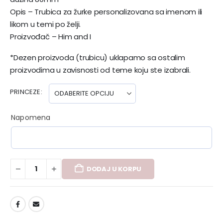
Opis – Trubica za žurke personalizovana sa imenom ili
likom u temi po želji.
Proizvođač – Him and I
*Dezen proizvoda (trubicu) uklapamo sa ostalim
proizvodima u zavisnosti od teme koju ste izabrali.
PRINCEZE
Napomena
DODAJ U KORPU
DODAJ U LISTU ŽELJA