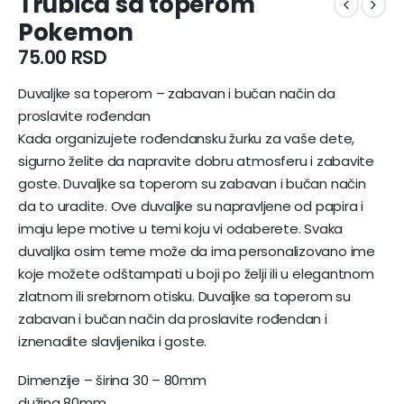
Trubica sa toperom
Pokemon
75.00
RSD
Duvaljke sa toperom – zabavan i bučan način da
proslavite rođendan
Kada organizujete rođendansku žurku za vaše dete,
sigurno želite da napravite dobru atmosferu i zabavite
goste. Duvaljke sa toperom su zabavan i bučan način
da to uradite. Ove duvaljke su napravljene od papira i
imaju lepe motive u temi koju vi odaberete. Svaka
duvaljka osim teme može da ima personalizovano ime
koje možete odštampati u boji po želji ili u elegantnom
zlatnom ili srebrnom otisku. Duvaljke sa toperom su
zabavan i bučan način da proslavite rođendan i
iznenadite slavljenika i goste.
Dimenzije – širina 30 – 80mm
dužina 80mm