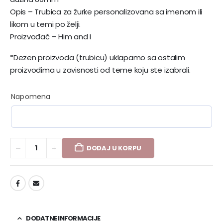
Opis – Trubica za žurke personalizovana sa imenom ili
likom u temi po želji.
Proizvođač – Him and I
*Dezen proizvoda (trubicu) uklapamo sa ostalim
proizvodima u zavisnosti od teme koju ste izabrali.
Napomena
DODAJ U KORPU
DODAJ U LISTU ŽELJA
DODATNE INFORMACIJE