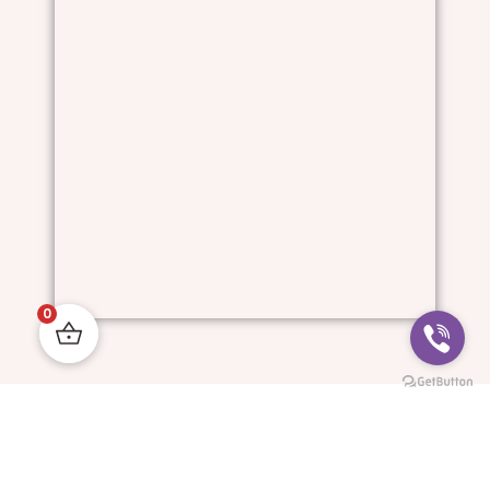
0
Him And I © All Rights Reserved.
Progressive Websites: MyDigitalStudio.website