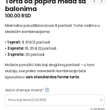
Torta od papira meda sa
balonima
100.00
RSD
Minimalna porudžbina iznosi 8 parčadi. Torte radimo u
sledećim kombinacijama:
•
1 sprat:
8, 10 ili 12 parčadi
•
2 sprata:
18, 20 ili 22 parčadi
•
3 sprata:
30 parčadi
Možete poručiti i bilo koji drugi broj parčadi – u tom
slučaju, sve preko navedenih kombinacija biće
isporučeno
van standardne forme torte
.
Način štampe imena
*
?
0.00
RSD