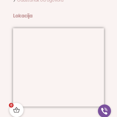
Odustanak od Ugovora
Lokacija
0