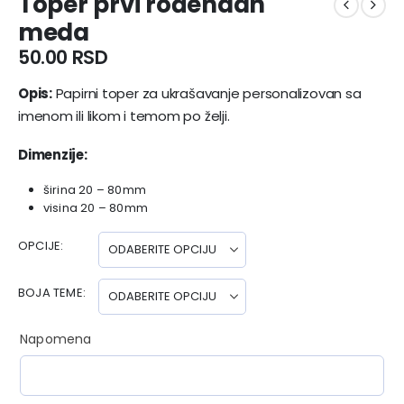
Toper prvi rođendan
meda
50.00
RSD
Opis:
Papirni toper za ukrašavanje personalizovan sa
imenom ili likom i temom po želji.
Dimenzije:
širina 20 – 80mm
visina 20 – 80mm
OPCIJE
BOJA TEME
Napomena