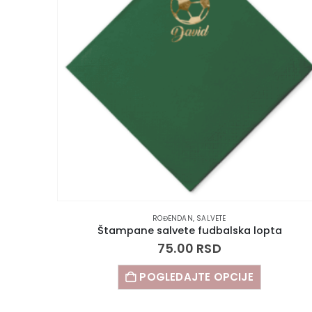
ROĐENDAN
,
SALVETE
Štampane salvete fudbalska lopta
75.00
RSD
POGLEDAJTE OPCIJE