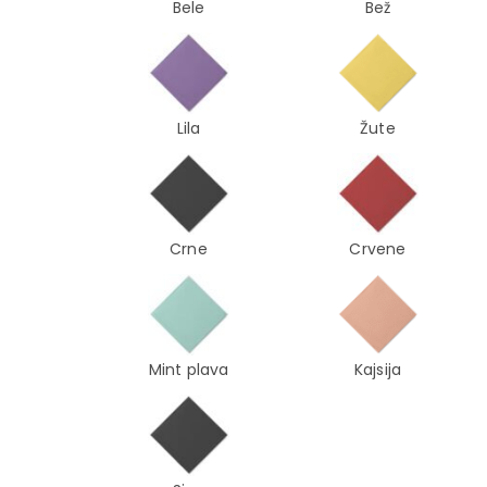
Bele
Bež
Lila
Žute
Crne
Crvene
Mint plava
Kajsija