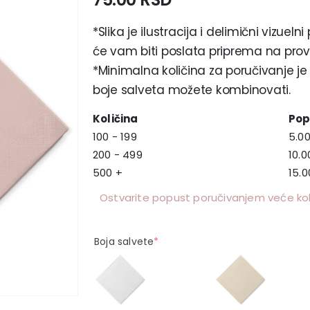
*Slika je ilustracija i delimični vizue
će vam biti poslata priprema na prove
*Minimalna količina za poručivanje j
boje salveta možete kombinovati.
Količina
Pop
100 - 199
5.0
200 - 499
10.
500 +
15.
Ostvarite popust poručivanjem veće koli
Boja salvete
*