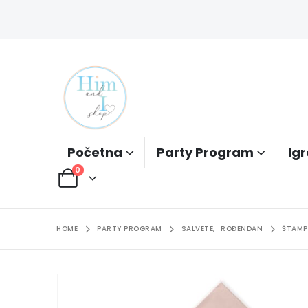
Početna
Party Program
Igr
0
HOME
PARTY PROGRAM
SALVETE
,
ROĐENDAN
ŠTAMP