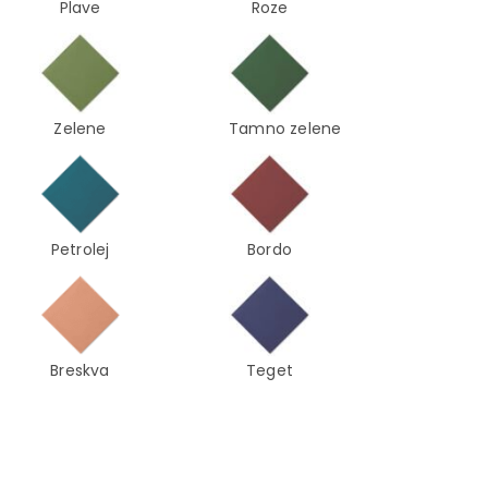
Plave
Roze
Zelene
Tamno zelene
Petrolej
Bordo
Breskva
Teget