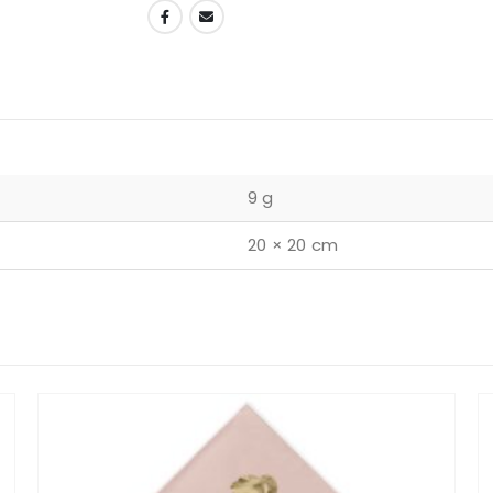
DODAJ U LISTU ŽELJA
9 g
20 × 20 cm