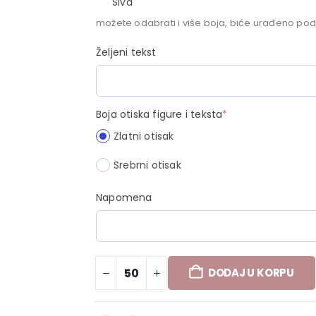
Siva
možete odabrati i više boja, biće urađeno po
Željeni tekst
Boja otiska figure i teksta
*
Zlatni otisak
Srebrni otisak
Napomena
DODAJ U KORPU