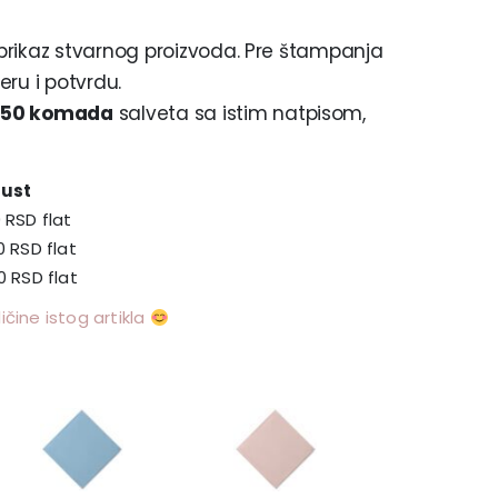
lni prikaz stvarnog proizvoda. Pre štampanja
ru i potvrdu.
e
50 komada
salveta sa istim natpisom,
ust
0
RSD
flat
00
RSD
flat
00
RSD
flat
čine istog artikla