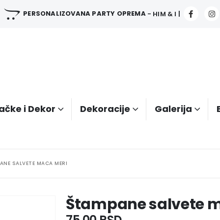
PERSONALIZOVANA PARTY OPREMA
- HIM & I |
ačke i Dekor
Dekoracije
Galerija
ANE SALVETE MACA MERI
Štampane salvete m
75.00
RSD