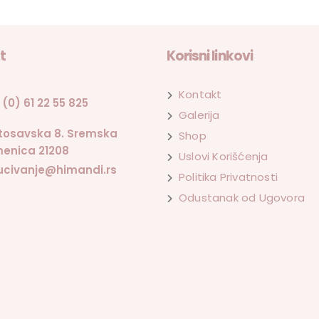
t
Korisni linkovi
Kontakt
 (0) 61 22 55 825
Galerija
tosavska 8. Sremska
Shop
enica 21208
Uslovi Korišćenja
ucivanje@himandi.rs
Politika Privatnosti
Odustanak od Ugovora