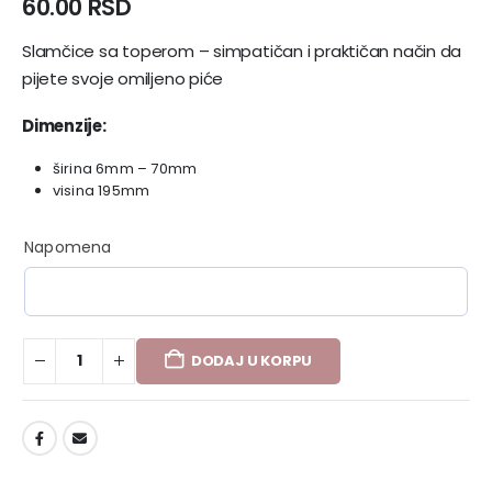
60.00
RSD
Slamčice sa toperom – simpatičan i praktičan način da
pijete svoje omiljeno piće
Dimenzije:
širina 6mm – 70mm
visina 195mm
Napomena
DODAJ U KORPU
DODAJ U LISTU ŽELJA