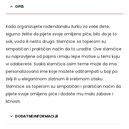
OPIS
Kada organizujete rođendansku žurku za vaše dete,
sigurno želite da pijete svoje omiljeno piće, bilo da je to
sok, voda ili nešto drugo. Slamčice sa toperom su
simpatičan i praktičan način da to uradite. Ove slamčice
su napravljene od papira i imaju lepe motive u temi koju
vi odaberete. Svaka slamčica osim teme može da ima
personalizovano ime koje možete odštampati u boji po
želji ili u elegantnom zlatnom ili srebrnom otisku.
Slamčice sa toperom su simpatičan i praktičan način da
pijete svoje omiljeno piće i dodate mu malo zabave i
ličnosti.
DODATNE INFORMACIJE