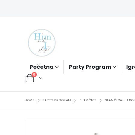
Početna
Party Program
Igr
0
HOME
PARTY PROGRAM
SLAMČICE
SLAMČICA – TRO