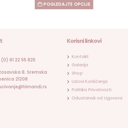
POGLEDAJTE OPCIJE
t
Korisni linkovi
Kontakt
 (0) 61 22 55 825
Galerija
tosavska 8. Sremska
Shop
enica 21208
Uslovi Korišćenja
ucivanje@himandi.rs
Politika Privatnosti
Odustanak od Ugovora