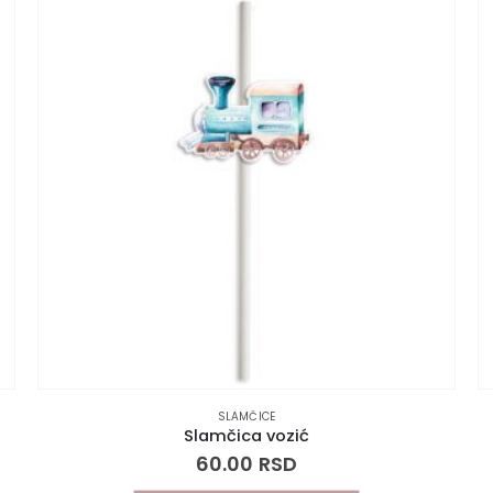
SLAMČICE
Slamčica vozić
60.00
RSD