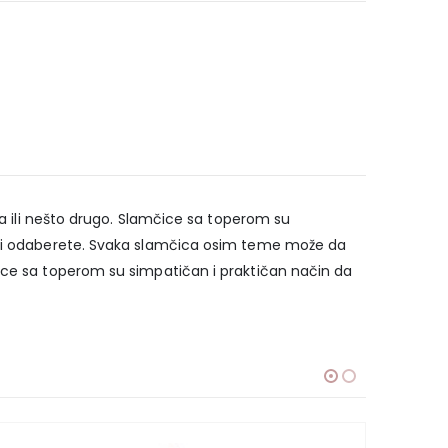
da ili nešto drugo. Slamčice sa toperom su
u vi odaberete. Svaka slamčica osim teme može da
čice sa toperom su simpatičan i praktičan način da