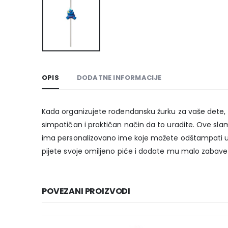
OPIS
DODATNE INFORMACIJE
Kada organizujete rođendansku žurku za vaše dete, si
simpatičan i praktičan način da to uradite. Ove sl
ima personalizovano ime koje možete odštampati u bo
pijete svoje omiljeno piće i dodate mu malo zabave i
POVEZANI PROIZVODI