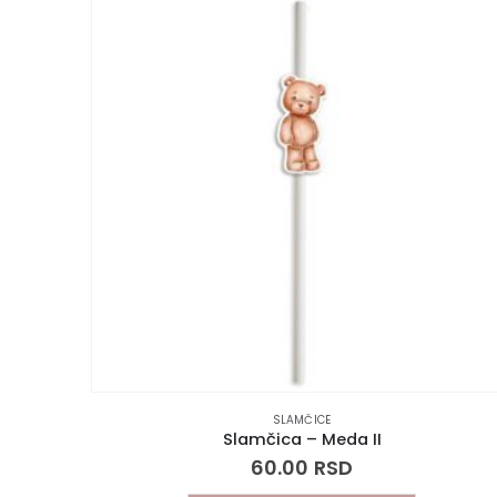
SLAMČICE
Slamčica – Meda II
60.00
RSD