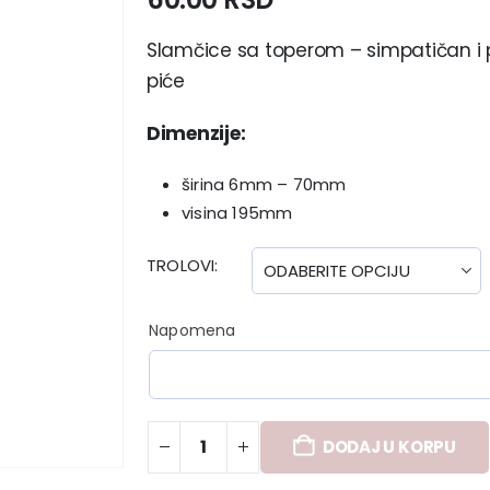
Slamčice sa toperom – simpatičan i p
piće
Dimenzije:
širina 6mm – 70mm
visina 195mm
TROLOVI
Napomena
DODAJ U KORPU