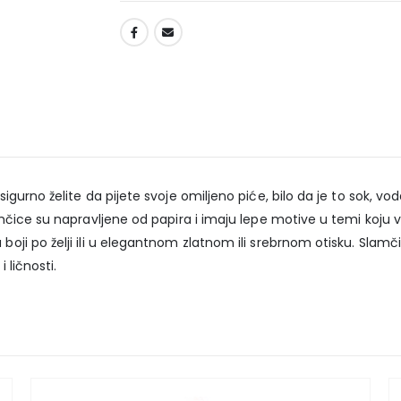
DODAJ U LISTU ŽELJA
gurno želite da pijete svoje omiljeno piće, bilo da je to sok, vo
amčice su napravljene od papira i imaju lepe motive u temi koj
ji po želji ili u elegantnom zlatnom ili srebrnom otisku. Slam
 ličnosti.