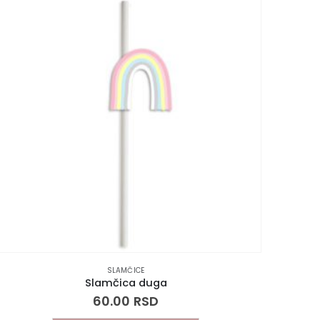
SLAMČICE
Slamčica duga
60.00
RSD