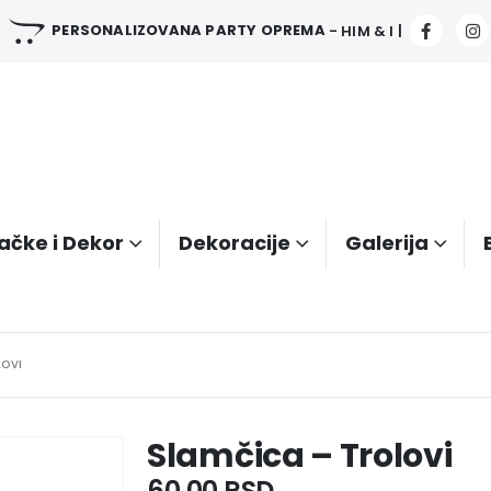
PERSONALIZOVANA PARTY OPREMA
- HIM & I |
ačke i Dekor
Dekoracije
Galerija
LOVI
Slamčica – Trolovi
60.00
RSD