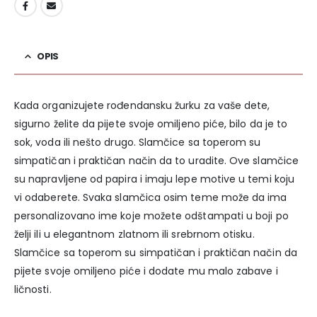
DODAJ U LISTU ŽELJA
OPIS
Kada organizujete rođendansku žurku za vaše dete,
sigurno želite da pijete svoje omiljeno piće, bilo da je to
sok, voda ili nešto drugo. Slamčice sa toperom su
simpatičan i praktičan način da to uradite. Ove slamčice
su napravljene od papira i imaju lepe motive u temi koju
vi odaberete. Svaka slamčica osim teme može da ima
personalizovano ime koje možete odštampati u boji po
želji ili u elegantnom zlatnom ili srebrnom otisku.
Slamčice sa toperom su simpatičan i praktičan način da
pijete svoje omiljeno piće i dodate mu malo zabave i
ličnosti.