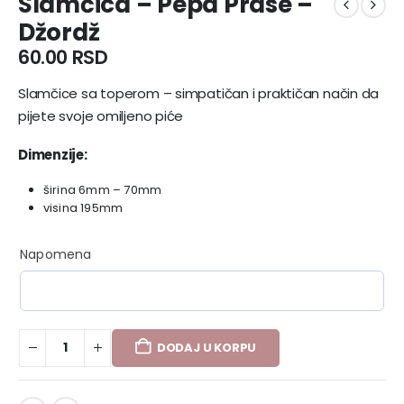
Slamčica – Pepa Prase –
Džordž
60.00
RSD
Slamčice sa toperom – simpatičan i praktičan način da
pijete svoje omiljeno piće
Dimenzije:
širina 6mm – 70mm
visina 195mm
Napomena
DODAJ U KORPU