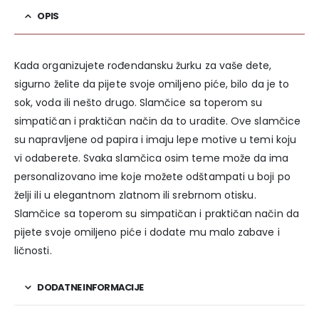
OPIS
Kada organizujete rođendansku žurku za vaše dete,
sigurno želite da pijete svoje omiljeno piće, bilo da je to
sok, voda ili nešto drugo. Slamčice sa toperom su
simpatičan i praktičan način da to uradite. Ove slamčice
su napravljene od papira i imaju lepe motive u temi koju
vi odaberete. Svaka slamčica osim teme može da ima
personalizovano ime koje možete odštampati u boji po
želji ili u elegantnom zlatnom ili srebrnom otisku.
Slamčice sa toperom su simpatičan i praktičan način da
pijete svoje omiljeno piće i dodate mu malo zabave i
ličnosti.
DODATNE INFORMACIJE