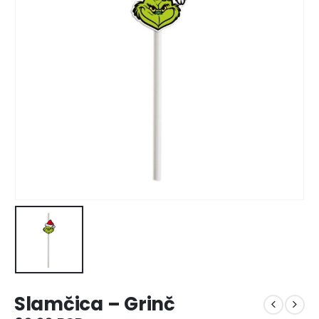
Slamčica – Grinč