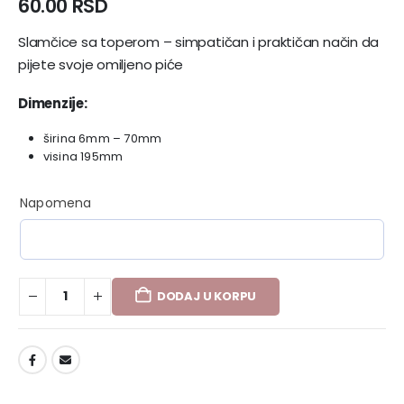
60.00
RSD
Slamčice sa toperom – simpatičan i praktičan način da
pijete svoje omiljeno piće
Dimenzije:
širina 6mm – 70mm
visina 195mm
Napomena
DODAJ U KORPU
DODAJ U LISTU ŽELJA